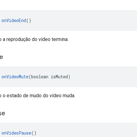
 
onVideoEnd
()
a reprodução do vídeo termina.
e
 
onVideoMute
(boolean isMuted)
 o estado de mudo do vídeo muda.
se
 
onVideoPause
()