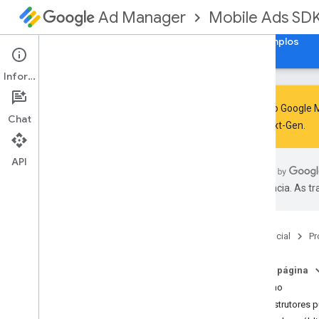
Mobile Ads SD
Ad Manager
Guias
Referência
Fazer download
Exemplos
Informações
O SDK do Google M
Chat
GMA Next-Gen
.
SDK dos anúncios para dispositivos
móveis do Google
API
com
.
google
.
android
.
gms
.
ads
preferência. As t
Visão geral
Interfaces
Aulas
Página inicial
Pr
Abstract
Ad
Request
Builder
Ad
Error
Nesta página
Ad
Inspector
Error
Resumo
Ad
Listener
Construtores p
Ad
Load
Callback