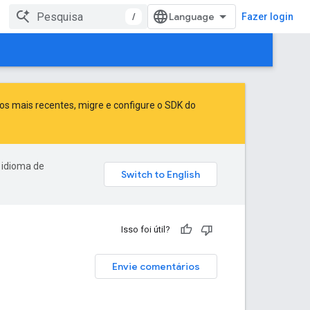
/
Fazer login
sos mais recentes,
migre
e
configure o SDK do
 idioma de
Isso foi útil?
Envie comentários