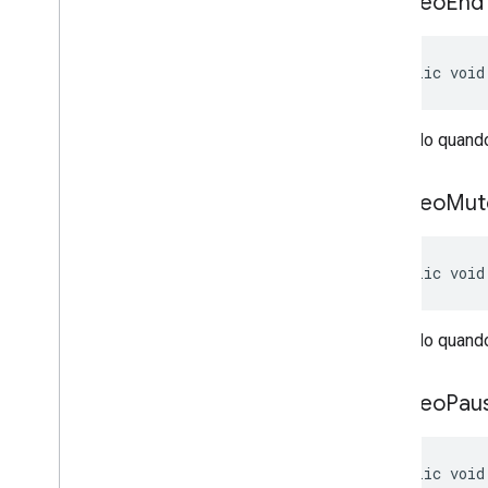
on
Video
End
public void
Chamado quando 
on
Video
Mut
public void
Chamado quando
on
Video
Pau
public void