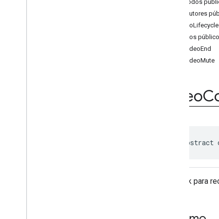
Métodos públi
Ad
Loader
Construtores púb
Ad
Loader
.
Builder
VideoLifecycl
Ad
Request
Métodos públic
Ad
Request
.
Builder
onVideoEnd
Ad
Size
onVideoMute
Ad
Value
Ad
View
Adapter
Response
Info
Video
Co
Base
Ad
View
Full
Screen
Content
Callback
Load
Ad
Error
Mediation
Utils
public abstract 
Mobile
Ads
Request
Configuration
Request
Configuration
.
Builder
Callback para re
Response
Info
Version
Info
Video
Controller
Resumo
Video
Controller
.
Video