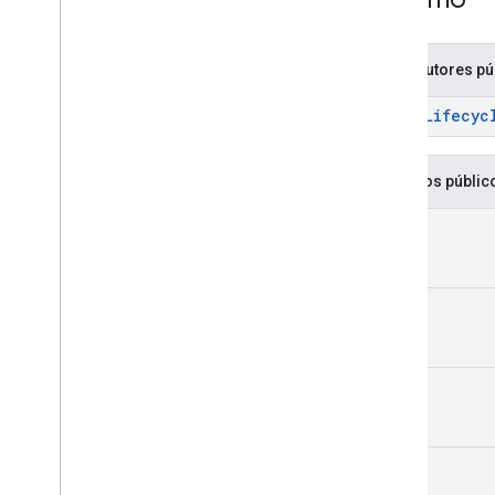
Lifecycle
Callbacks
Video
Options
Video
Options
.
Builder
Construtores pú
Enums
VideoLifecyc
Anotações
com
.
google
.
android
.
gms
.
ads
.
admanager
Métodos públic
com
.
google
.
android
.
gms
.
ads
.
appopen
void
com
.
google
.
android
.
gms
.
ads
.
formats
com
.
google
.
android
.
gms
.
ads
.
h5
com
.
google
.
android
.
gms
.
ads
.
void
initialization
com
.
google
.
android
.
gms
.
ads
.
interstitial
void
com
.
google
.
android
.
gms
.
ads
.
mediation
com
.
google
.
android
.
gms
.
ads
.
mediation
.
customevent
void
com
.
google
.
android
.
gms
.
ads
.