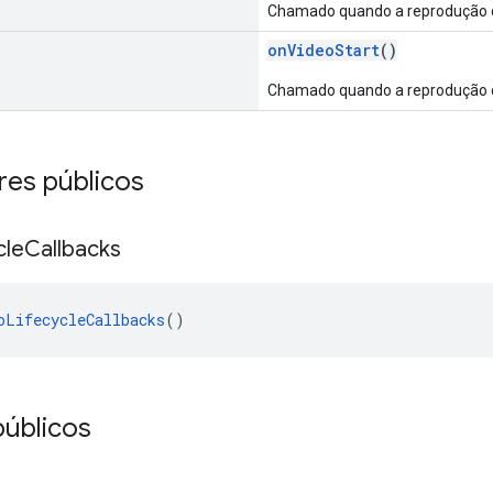
Chamado quando a reprodução 
onVideoStart
()
Chamado quando a reprodução 
res públicos
cle
Callbacks
oLifecycleCallbacks
()
úblicos