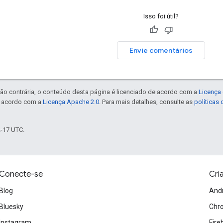
Isso foi útil?
Envie comentários
ão contrária, o conteúdo desta página é licenciado de acordo com a
Licença 
e acordo com a
Licença Apache 2.0
. Para mais detalhes, consulte as
políticas
2-17 UTC.
Conecte-se
Cri
Blog
And
Bluesky
Chr
Instagram
Fire