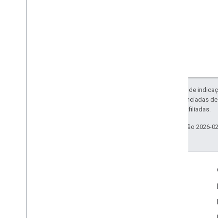
Exceto em caso de indicaç
código são licenciadas d
da Oracle e/ou afiliadas.
Última atualização 2026-0
Envolver
Google Developer Program
Google Developer Groups
Google Developer Experts