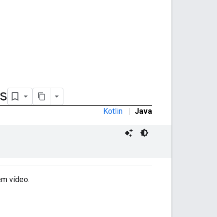
s
Kotlin
|
Java
em vídeo.