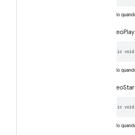
Chamado quando 
on
Video
Play
public void
Chamado quando
on
Video
Star
public void
Chamado quando