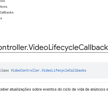
cos
licos
eCallbacks
os
ntroller
.
Video
Lifecycle
Callback
class 
VideoController.VideoLifecycleCallbacks
ceber atualizações sobre eventos do ciclo de vida de anúncios 