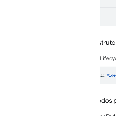
mediation
.
rtb
com
.
google
.
android
.
gms
.
ads
.
nativead
void
com
.
google
.
android
.
gms
.
ads
.
preload
com
.
google
.
android
.
gms
.
ads
.
query
com
.
google
.
android
.
gms
.
ads
.
rewarded
Construto
com
.
google
.
android
.
gms
.
ads
.
rewardedinterstitial
SDK da plataforma de mensagens de
Video
Lifecy
usuários do Google
public 
Vide
Métodos p