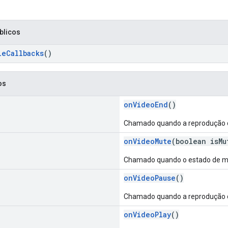
blicos
leCallbacks
()
os
onVideoEnd
()
Chamado quando a reprodução d
onVideoMute
(boolean isMu
Chamado quando o estado de m
onVideoPause
()
Chamado quando a reprodução d
onVideoPlay
()