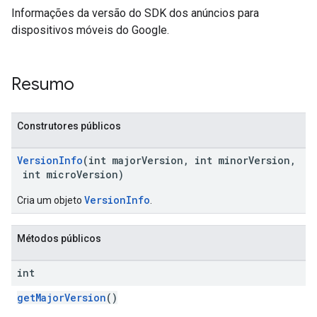
Informações da versão do SDK dos anúncios para
dispositivos móveis do Google.
n
Resumo
customevent
Construtores públicos
tb
VersionInfo
(int majorVersion, int minorVersion,
int microVersion)
VersionInfo
Cria um objeto
.
rstitial
Métodos públicos
int
getMajorVersion
()