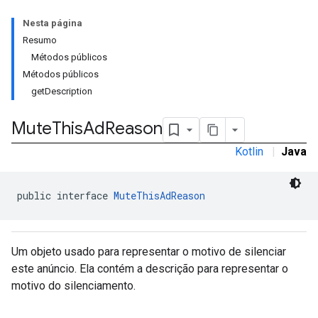
Nesta página
n
Resumo
Métodos públicos
Métodos públicos
customevent
getDescription
tb
Mute
This
Ad
Reason
Kotlin
|
Java
rstitial
public interface 
MuteThisAdReason
Um objeto usado para representar o motivo de silenciar
este anúncio. Ela contém a descrição para representar o
motivo do silenciamento.