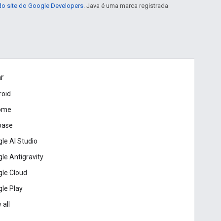
 do site do Google Developers
. Java é uma marca registrada
ar
roid
ome
base
le AI Studio
le Antigravity
le Cloud
le Play
 all