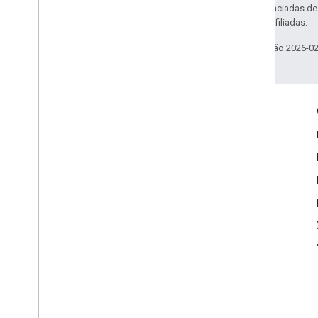
código são licenciadas d
da Oracle e/ou afiliadas.
Última atualização 2026-0
Envolver
Google Developer Program
Google Developer Groups
Google Developer Experts
Accelerators
Google Cloud & NVIDIA