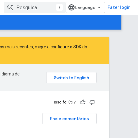
/
Fazer login
sos mais recentes,
migre
e
configure o SDK do
 idioma de
Isso foi útil?
Envie comentários