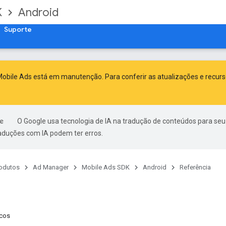
K
Android
Suporte
obile Ads está em manutenção. Para conferir as atualizações e recur
O Google usa tecnologia de IA na tradução de conteúdos para seu
raduções com IA podem ter erros.
odutos
Ad Manager
Mobile Ads SDK
Android
Referência
cos