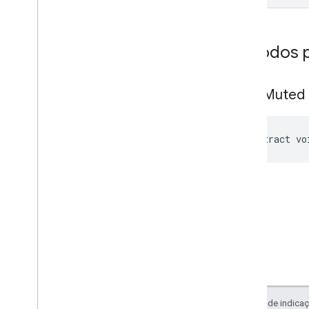
com
.
google
.
android
.
gms
.
ads
.
preload
com
.
google
.
android
.
gms
.
ads
.
query
Métodos p
com
.
google
.
android
.
gms
.
ads
.
rewarded
com
.
google
.
android
.
gms
.
ads
.
on
Ad
Muted
rewardedinterstitial
SDK da plataforma de mensagens de
usuários do Google
abstract vo
Exceto em caso de indicaç