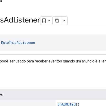
os
is
Ad
Listener
 
MuteThisAdListener
 pode ser usado para receber eventos quando um anúncio é silen
os
onAdMuted
()