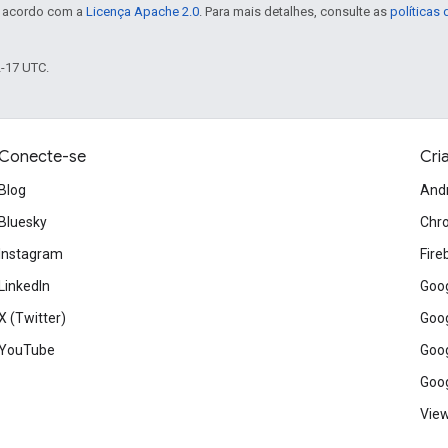
e acordo com a
Licença Apache 2.0
. Para mais detalhes, consulte as
políticas
2-17 UTC.
Conecte-se
Cri
Blog
And
Bluesky
Chr
Instagram
Fire
LinkedIn
Goog
X (Twitter)
Goog
YouTube
Goog
Goog
View