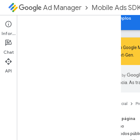
Mobile Ads SD
Ad Manager
Guias
Referência
Fazer download
Exemplos
Informações
O SDK do Google M
Chat
GMA Next-Gen
.
SDK dos anúncios para dispositivos
móveis do Google
API
com
.
google
.
android
.
gms
.
ads
preferência. As t
Visão geral
Interfaces
Media
Content
Página inicial
Pr
Mute
This
Ad
Listener
Mute
This
Ad
Reason
Nesta página
On
Ad
Inspector
Closed
Listener
Resumo
On
Paid
Event
Listener
Métodos públi
On
User
Earned
Reward
Listener