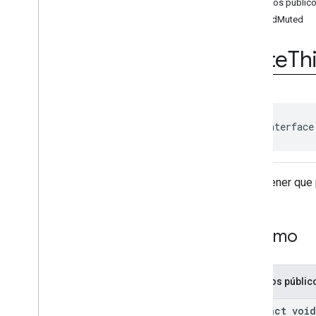
Métodos públic
Aulas
onAdMuted
Enums
Anotações
Mute
Th
com
.
google
.
android
.
gms
.
ads
.
admanager
com
.
google
.
android
.
gms
.
ads
.
appopen
com
.
google
.
android
.
gms
.
ads
.
formats
public interface
com
.
google
.
android
.
gms
.
ads
.
h5
com
.
google
.
android
.
gms
.
ads
.
initialization
Um listener que
com
.
google
.
android
.
gms
.
ads
.
interstitial
com
.
google
.
android
.
gms
.
ads
.
mediation
Resumo
com
.
google
.
android
.
gms
.
ads
.
mediation
.
customevent
com
.
google
.
android
.
gms
.
ads
.
Métodos públic
mediation
.
rtb
com
.
google
.
android
.
gms
.
ads
.
abstract void
nativead