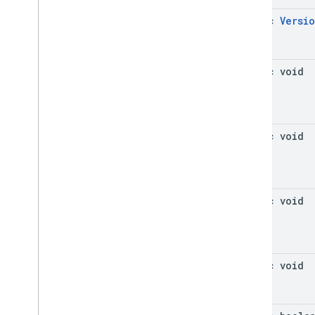
mediation
.
rtb
com
.
google
.
android
.
gms
.
ads
.
static
Versi
nativead
com
.
google
.
android
.
gms
.
ads
.
preload
static void
com
.
google
.
android
.
gms
.
ads
.
query
com
.
google
.
android
.
gms
.
ads
.
rewarded
com
.
google
.
android
.
gms
.
ads
.
rewardedinterstitial
static void
Google Kullanıcı Mesajlaşma Platformu
SDK'sı
static void
static void