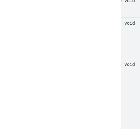
static void
static void
static void