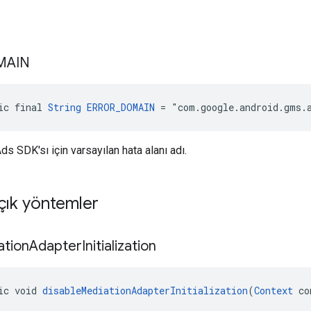
MAIN
ic final 
String
ERROR_DOMAIN
 = "com.google.android.gms.
s SDK'sı için varsayılan hata alanı adı.
çık yöntemler
ation
Adapter
Initialization
ic void 
disableMediationAdapterInitialization
(
Context
 co