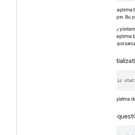
Uyumlulaştırma b
çağrı yapın. Bu 
Uyarı: Bu yöntem
uyumlulaştırma b
planlamıyorsanız 
get
Initializa
public stat
SDK başlatma du
get
Request