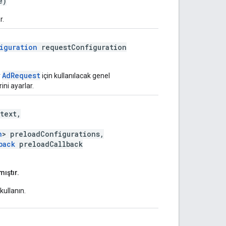
e)
r.
iguration
requestConfiguration
AdRequest
r
için kullanılacak genel
ini ayarlar.
text,
n
> preloadConfigurations,
back
preloadCallback
ıştır.
kullanın.