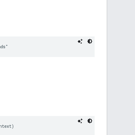
ads"
ntext)