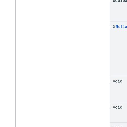
static boole
static @
Null
static void
static void