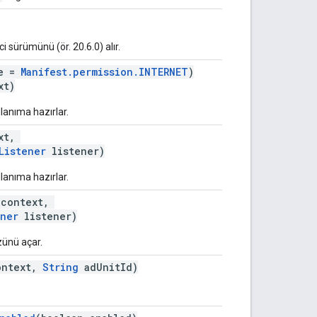
i sürümünü (ör. 20.6.0) alır.
ue =
Manifest.permission.INTERNET
)
xt)
llanıma hazırlar.
xt,
Listener
listener)
llanıma hazırlar.
context,
ener
listener)
zünü açar.
ntext,
String
adUnitId)