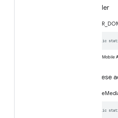
Sabitler
ERROR
_
DO
public stat
Google Mobile Ad
Herkese a
disable
Medi
public stat