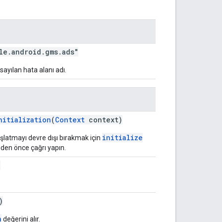
le.android.gms.ads"
sayılan hata alanı adı.
nitialization
(
Context
context)
initialize
şlatmayı devre dışı bırakmak için
nden önce çağrı yapın.
)
)
n
değerini alır.