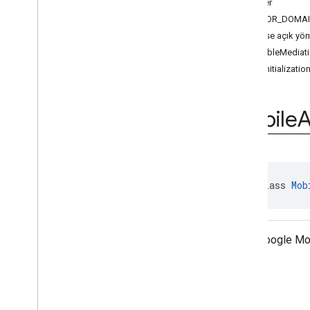
Sabitler
Ad
Loader
.
Builder
ERROR_DOMA
Ad
Request
Herkese açık yön
Reklam İsteği
.
Oluşturucu
disableMediati
Reklam Boyutu
getInitializatio
Reklam Değeri
Reklam Görüntüleme
Mobile
Adaptör
Yanıt Bilgisi
Temel Reklam Görüntüleme
Tam Ekran İçerik geri çağırması
Yükleme
Reklam Hatası
Uyumlulaştırma Yardımcı
public class 
Mob
Programları
Mobil Reklamlar
İstek Yapılandırması
Sınıf, Google Mo
İstek
Yapılandırması
.
Builder
vardır.
Yanıt Bilgisi
Sürüm Bilgisi
Video Denetleyicisi
Özet
Video
Controller
.
Video
Lifecycle