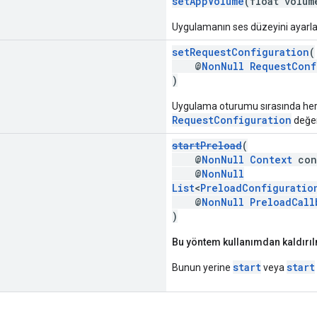
setAppVolume
(float volum
Uygulamanın ses düzeyini ayarla
setRequestConfiguration
(
@
NonNull
RequestConf
)
Uygulama oturumu sırasında he
RequestConfiguration
değer
startPreload
(
@
NonNull
Context
con
@
NonNull
List
<
PreloadConfiguratio
@
NonNull
PreloadCall
)
Bu yöntem kullanımdan kaldırılm
start
start
Bunun yerine
veya