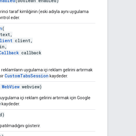
Enabled
(boolean enabled)
inci taraf kimliğinin (eski adıyla aynı uygulama
ntrol eder.
n
(
text,
lient
client,
in,
Callback
callback
 reklamların uygulama içi reklam gelirini artırmak
CustomTabsSession
bir
kaydeder.
WebView
webview)
 uygulama içi reklam gelirini artırmak için Google
w
kaydeder.
d)
atılmadığını gösterir.