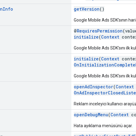
on
Info
getVersion
()
Google Mobile Ads SDK'sının haric
@
RequiresPermission
(val
initialize
(
Context
conte
Google Mobile Ads SDK'sını ilk ku
initialize
(
Context
conte
OnInitializationComplete
Google Mobile Ads SDK'sını ilk ku
openAdInspector
(
Context
OnAdInspectorClosedList
Reklam inceleyici kullanıcı arayü
openDebugMenu
(
Context
co
Hata ayıklama menüsünü açar.