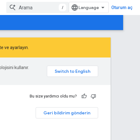
/
Oturum aç
te
ve
ayarlayın
.
ojisini kullanır.
Bu size yardımcı oldu mu?
Geri bildirim gönderin