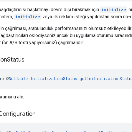
ağdaştırıcısı başlatmayı devre dışı bırakmak için
initialize
ön
yöntem,
initialize
veya ilk reklam isteği yapıldıktan sonra no-o
in çağrılması, arabuluculuk performansınızı olumsuz etkileyebili
ağdaştırıcıları eklediyseniz ancak bu uygulama oturumu sırasınd
(ör. A/B testi yapıyorsanız) çağrılmalıdır.
tion
Status
ic @
Nullable
InitializationStatus
getInitializationStatu
rumunu alır.
Configuration