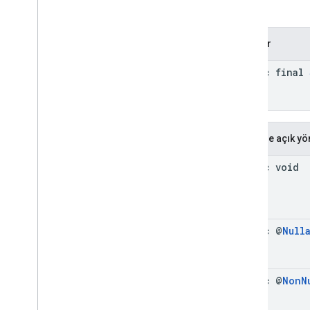
Callbacks
Video
Options
Video
Options
.
Builder
Sabitler
Numaralandırmalar
static final
Ek Açıklamalar
com
.
google
.
android
.
gms
.
ads
.
admanager
com
.
google
.
android
.
gms
.
ads
.
appopen
Herkese açık yö
com
.
google
.
android
.
gms
.
ads
.
formats
static void
com
.
google
.
android
.
gms
.
ads
.
h5
com
.
google
.
android
.
gms
.
ads
.
initialization
com
.
google
.
android
.
gms
.
ads
.
interstitial
static @
Null
com
.
google
.
android
.
gms
.
ads
.
mediation
com
.
google
.
android
.
gms
.
ads
.
static @
Non
N
mediation
.
customevent
com
.
google
.
android
.
gms
.
ads
.