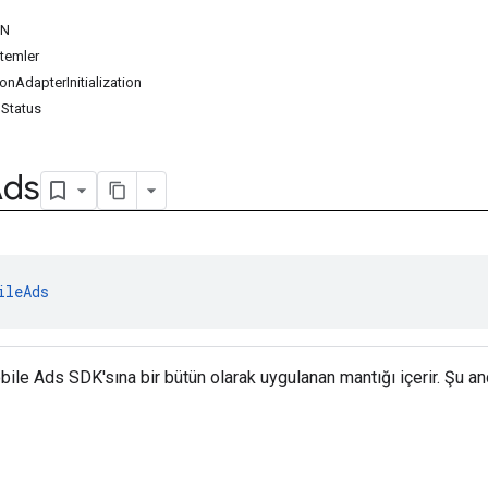
IN
temler
onAdapterInitialization
nStatus
Ads
ileAds
bile Ads SDK'sına bir bütün olarak uygulanan mantığı içerir. Şu an