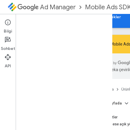
Mobile Ads SD
Ad Manager
Rehberler
Başvuru Kaynakları
İndir
Örnekler
Bilgi
Google Mobile Ads
Sohbet
Google Mobile Ads SDK'sı
com
.
google
.
android
.
gms
.
ads
API
Yapay zeka çevirile
Genel Bakış
Arayüzler
Sınıflar
Ana Sayfa
Ürünl
Abstract
Ad
Request
Builder
Reklam Hatası
Bu sayfada
Reklam İncelemeci Hatası
Özet
Reklam Dinleyici
Sabitler
Reklam Yükleme geri çağırması
Herkese açık y
Reklam Yükleme Aracı