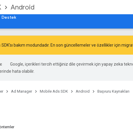
K
Android
Destek
 SDK'sı bakım modundadır. En son güncellemeler ve özellikler için
migra
Google, içerikleri tercih ettiğiniz dile çevirmek için yapay zeka teknol
rinde hata olabilir.
er
Ad Manager
Mobile Ads SDK
Android
Başvuru Kaynakları
öntemler