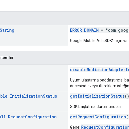
String
ERROR_DOMAIN
= "com.goog
Google Mobile Ads SDK'sı için var
ntemler
disableMediationAdapterI
Uyumlulaştırma bağdaştırıcısı ba
öncesinde veya ilk reklam isteği
able
Initialization
Status
getInitializationStatus
(
SDK başlatma durumunu alır.
ull
Request
Configuration
getRequestConfiguration
(
RequestConfiguratio
Genel