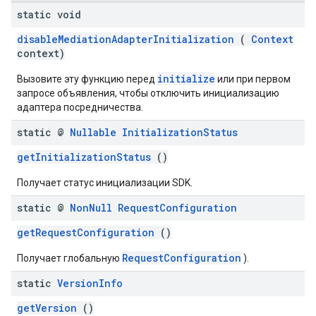
static void
disableMediationAdapterInitialization
(
Context
context)
initialize
Вызовите эту функцию перед
или при первом
запросе объявления, чтобы отключить инициализацию
адаптера посредничества.
static @
Nullable
Initialization
Status
getInitializationStatus
()
Получает статус инициализации SDK.
static @
Non
Null
Request
Configuration
getRequestConfiguration
()
RequestConfiguration
Получает глобальную
).
static
Version
Info
getVersion
()