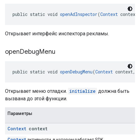
public static void 
openAdInspector
(
Context
 context
Открывает интерфейс инспектора рекламы.
open
Debug
Menu
public static void 
openDebugMenu
(
Context
 context, 
Открывает меню отладки.
initialize
должна быть
вызвана до этой функции.
Параметры
Context
context
Context
активности, в котором работает SDK.