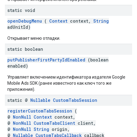
static void
openDebugMenu
(
Context
context,
String
adUnitId)
Открывает меню отладки.
static boolean
putPublisherFirstPartyIdEnabled
(boolean
enabled)
Управляет включением идентификатора издателя Google
Mobile Ads SDK (ранее известного как ключ того же
приложения).
static @
Nullable
Custom
Tabs
Session
registerCustomTabsSession
(
@
NonNull
Context
context,
@
NonNull
CustomTabsClient
client,
@
NonNull
String
origin,
@
Nullable
CustomTabsCallback
callback