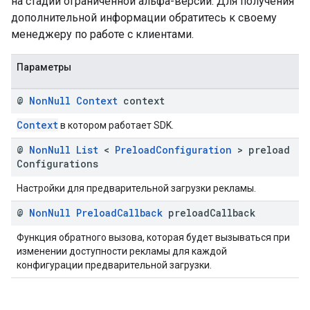
на стадии ограниченной альфа-версии. Для получения
дополнительной информации обратитесь к своему
менеджеру по работе с клиентами.
Параметры
@
Non
Null
Context
context
Context
в котором работает SDK.
@
Non
Null
List
<
Preload
Configuration
> preload
Configurations
Настройки для предварительной загрузки рекламы.
@
Non
Null
Preload
Callback
preload
Callback
Функция обратного вызова, которая будет вызываться при
изменении доступности рекламы для каждой
конфигурации предварительной загрузки.