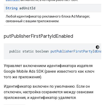
String
ad
Unit
Id
Любой идентификатор рекламного блока Ad Manager,
связанный с вашим приложением.
put
Publisher
First
Party
Id
Enabled
public static boolean 
putPublisherFirstPartyIdEnab
Управляет включением идентификатора издателя
Google Mobile Ads SDK (ранее известного как ключ
того же приложения).
Идентификатор включен по умолчанию. Если он
отключен, настройка сохраняется между сеансами
приложения, и идентификатор удаляется.