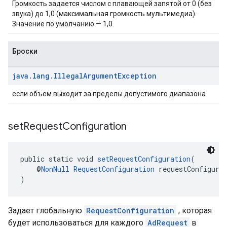
Громкость задается числом с плавающей запятой от 0 (без
звука) до 1,0 (максимальная громкость мультимедиа).
Значение по умолчанию — 1,0.
Броски
java
.
lang
.
Illegal
Argument
Exception
если объем выходит за пределы допустимого диапазона
set
Request
Configuration
public static void 
setRequestConfiguration
(
    @
NonNull
RequestConfiguration
 requestConfigura
)
Задает глобальную
RequestConfiguration
, которая
будет использоваться для каждого
AdRequest
в