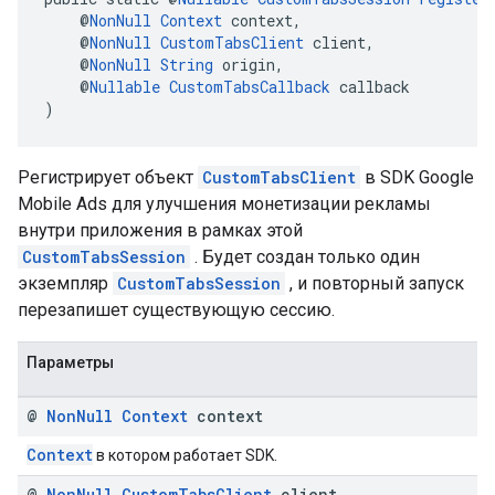
    @
NonNull
Context
 context,
    @
NonNull
CustomTabsClient
 client,
    @
NonNull
String
 origin,
    @
Nullable
CustomTabsCallback
 callback
)
Регистрирует объект
CustomTabsClient
в SDK Google
Mobile Ads для улучшения монетизации рекламы
внутри приложения в рамках этой
CustomTabsSession
. Будет создан только один
экземпляр
CustomTabsSession
, и повторный запуск
перезапишет существующую сессию.
Параметры
@
Non
Null
Context
context
Context
в котором работает SDK.
@
Non
Null
Custom
Tabs
Client
client