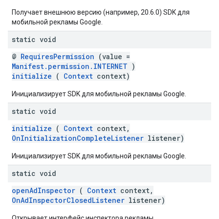
Получает внешнюю версию (например, 20.6.0) SDK для
мобильной рекламы Google.
static void
@
RequiresPermission
(value =
Manifest.permission.INTERNET
)
initialize
(
Context
context)
Инициализирует SDK для мобильной рекламы Google.
static void
initialize
(
Context
context,
OnInitializationCompleteListener
listener)
Инициализирует SDK для мобильной рекламы Google.
static void
openAdInspector
(
Context
context,
OnAdInspectorClosedListener
listener)
Открывает интерфейс инспектора рекламы.