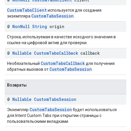
CustomTabsClient
используется для создания
CustomTabsSession
экземпляра
.
@
Non
Null
String
origin
Строка, используемая в качестве исходного значения в
ссылке на цифровой актив для проверки.
@
Nullable
Custom
Tabs
Callback
callback
CustomTabsCallback
Необязательный
для получения
CustomTabsSession
обратных вызовов от
.
Возвраты
@
Nullable
Custom
Tabs
Session
CustomTabsSession
Экземпляр
будет использоваться
для Intent Custom Tabs при открытии страницы с
пользовательскими вкладками.