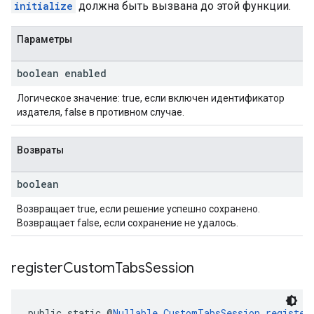
initialize
должна быть вызвана до этой функции.
Параметры
boolean enabled
Логическое значение: true, если включен идентификатор
издателя, false в противном случае.
Возвраты
boolean
Возвращает true, если решение успешно сохранено.
Возвращает false, если сохранение не удалось.
register
Custom
Tabs
Session
public static @
Nullable
CustomTabsSession
register