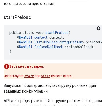
течение сессии приложения.
start
Preload
public static void 
startPreload
(
    @
NonNull
Context
 context,
    @
NonNull
List
<
PreloadConfiguration
> preloadCon
    @
NonNull
PreloadCallback
 preloadCallback
)
Этот метод устарел.
Используйте
start
или
start
вместо этого.
Запускает предварительную загрузку рекламы для
заданных конфигураций.
API для предварительной загрузки рекламы находятся