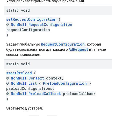
Устанавливает громкость звука приложения.
static void
setRequestConfiguration
(
@
NonNull
RequestConfiguration
requestConfiguration
)
RequestConfiguration
Задает глобальную
, которая
AdRequest
будет использоваться для каждого
в течение
сессии приложения.
static void
startPreload
(
@
NonNull
Context
context,
@
NonNull
List
<
PreloadConfiguration
>
preloadConfigurations,
@
NonNull
PreloadCallback
preloadCallback
)
Этот метод устарел.