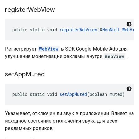
register
Web
View
public static void 
registerWebView
(@
NonNull
WebVie
Регистрирует
WebView
в SDK Google Mobile Ads для
улучшения монетизации рекламы внутри
WebView
.
set
App
Muted
public static void 
setAppMuted
(boolean muted)
Указывает, отключен ли звук в приложении. Влияет на
исходное состояние отключения звука для всех
рекламных роликов.