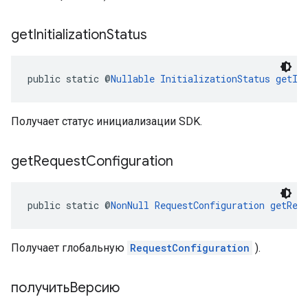
get
Initialization
Status
public static @
Nullable
InitializationStatus
getIn
Получает статус инициализации SDK.
get
Request
Configuration
public static @
NonNull
RequestConfiguration
getReq
Получает глобальную
RequestConfiguration
).
получитьВерсию