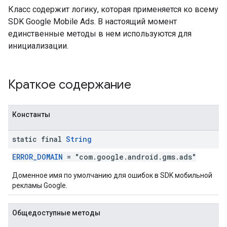
r
Класс содержит логику, которая применяется ко всему
SDK Google Mobile Ads. В настоящий момент
единственные методы в нем используются для
инициализации.
n
com.google.android.gms.ads.interstitial
Краткое содержание
customevent
tb
Константы
static final
String
ERROR_DOMAIN
= "com.google.android.gms.ads"
межстраничное
Доменное имя по умолчанию для ошибок в SDK мобильной
рекламы Google.
Общедоступные методы