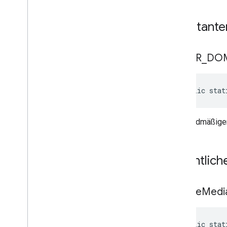
Konstante
ERROR
_
DO
public stat
Standardmäßige
Öffentlic
disable
Medi
public stat