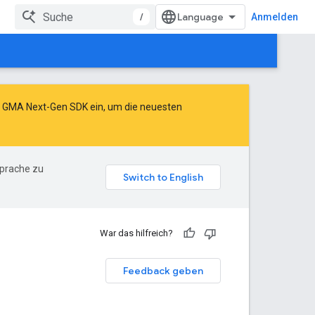
/
Anmelden
as GMA Next-Gen SDK ein
, um die neuesten
Sprache zu
War das hilfreich?
Feedback geben