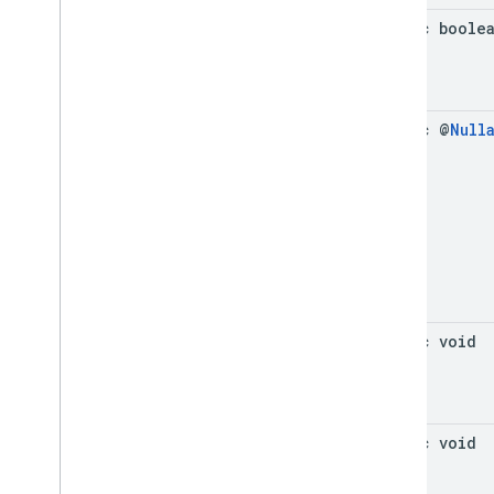
static boole
static @
Null
static void
static void