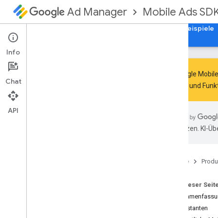
Mobile Ads SD
Ad Manager
Leitfäden
Referenzen
Herunterladen
Beispiele
Info
Das Google Mobil
Chat
Updates und Funkt
Google Mobile Ads SDK
com
.
google
.
android
.
gms
.
ads
API
Übersicht
übersetzen. KI-Üb
Interfaces
Classes
Abstract
Ad
Request
Builder
Startseite
Produ
Ad
Error
Ad
Inspector
Error
Auf dieser Seit
Ad
Listener
Zusammenfassu
Ad
Load
Callback
Konstanten
Ad
Loader