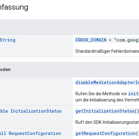
fassung
String
ERROR_DOMAIN
= "com.goog
Standardmäßiger Fehlerdomainn
hoden
disableMediationAdapterI
init
Rufen Sie die Methode vor
um die Initialisierung des Vermi
able
Initialization
Status
getInitializationStatus
(
Ruft den SDK-Initialisierungsstat
ull
Request
Configuration
getRequestConfiguration
(