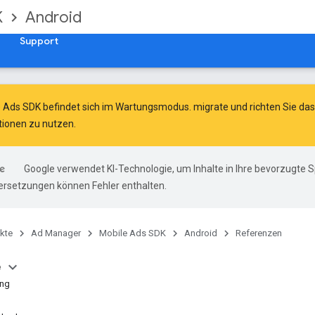
K
Android
Support
e Ads SDK befindet sich im Wartungsmodus.
migrate
und
richten Sie d
ionen zu nutzen.
Google verwendet KI-Technologie, um Inhalte in Ihre bevorzugte 
ersetzungen können Fehler enthalten.
kte
Ad Manager
Mobile Ads SDK
Android
Referenzen
e
ng