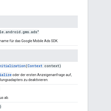
le.android.gms.ads"
ame für das Google Mobile Ads SDK.
nitialization
(
Context
context)
ialize
oder der ersten Anzeigenanfrage auf,
ttlungsadapters zu deaktivieren.
)
us ab.
)