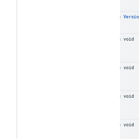
com
.
google
.
android
.
gms
.
ads
.
nativead
com
.
google
.
android
.
gms
.
ads
.
static
Versi
preload
com
.
google
.
android
.
gms
.
ads
.
query
com
.
google
.
android
.
gms
.
ads
.
static void
rewarded
com
.
google
.
android
.
gms
.
ads
.
rewardedinterstitial
Google User Messaging Platform SDK
static void
static void
static void