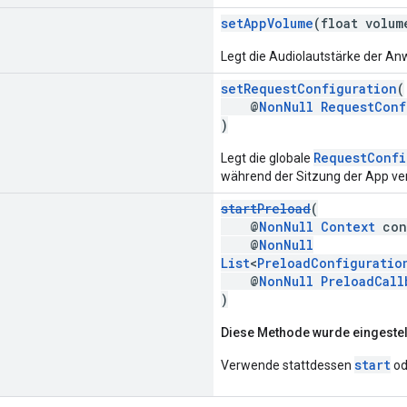
setAppVolume
(float volum
Legt die Audiolautstärke der An
setRequestConfiguration
(
@
NonNull
RequestConf
)
RequestConfi
Legt die globale
während der Sitzung der App ve
startPreload
(
@
NonNull
Context
con
@
NonNull
List
<
PreloadConfiguratio
@
NonNull
PreloadCall
)
Diese Methode wurde eingestell
start
Verwende stattdessen
od