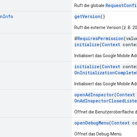
RequestConfi
Ruft die globale
on
Info
getVersion
()
Ruft die externe Version (z. B. 
@
RequiresPermission
(val
initialize
(
Context
conte
Initialisiert das Google Mobile A
initialize
(
Context
conte
OnInitializationComplete
Initialisiert das Google Mobile A
openAdInspector
(
Context
OnAdInspectorClosedList
Öffnet die Benutzeroberfläche 
openDebugMenu
(
Context
co
Öffnet das Debug-Menü.