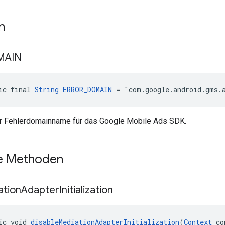
n
MAIN
ic final 
String
ERROR_DOMAIN
 = "com.google.android.gms.
r Fehlerdomainname für das Google Mobile Ads SDK.
he Methoden
ation
Adapter
Initialization
ic void 
disableMediationAdapterInitialization
(
Context
 co