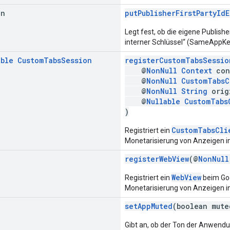
an
putPublisherFirstPartyId
Legt fest, ob die eigene Publish
interner Schlüssel“ (SameAppKey))
able
Custom
Tabs
Session
registerCustomTabsSessio
@
NonNull
Context
con
@
NonNull
CustomTabsC
@
NonNull
String
orig
@
Nullable
CustomTabs
)
CustomTabsCli
Registriert ein
Monetarisierung von Anzeigen 
registerWebView
(@
NonNull
WebView
Registriert ein
beim Goo
Monetarisierung von Anzeigen 
setAppMuted
(boolean mute
Gibt an, ob der Ton der Anwend