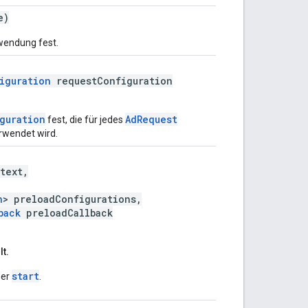
e)
wendung fest.
iguration
requestConfiguration
guration
AdRequest
fest, die für jedes
rwendet wird.
text,
n
> preloadConfigurations,
back
preloadCallback
t.
start
er
.