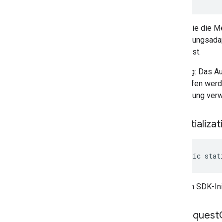
Rufen Sie die M
Vermittlungsada
erfolgt ist.
Warnung: Das Au
aufgerufen werd
Vermittlung ver
get
Initializa
public stat
Ruft den SDK-Ini
get
Request