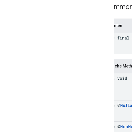
Zusammen
Video
Options
Video
Options
.
Builder
Enums
Konstanten
Anmerkungen
com
.
google
.
android
.
gms
.
ads
.
static final
admanager
com
.
google
.
android
.
gms
.
ads
.
appopen
com
.
google
.
android
.
gms
.
ads
.
formats
Öffentliche Met
com
.
google
.
android
.
gms
.
ads
.
h5
com
.
google
.
android
.
gms
.
ads
.
static void
initialization
com
.
google
.
android
.
gms
.
ads
.
interstitial
com
.
google
.
android
.
gms
.
ads
.
mediation
static @
Null
com
.
google
.
android
.
gms
.
ads
.
mediation
.
customevent
com
.
google
.
android
.
gms
.
ads
.
static @
Non
N
mediation
.
rtb