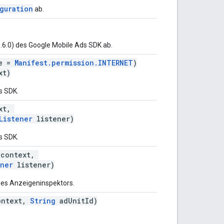
guration
ab.
20.6.0) des Google Mobile Ads SDK ab.
ue =
Manifest.permission.INTERNET
)
xt)
ds SDK.
xt,
Listener
listener)
ds SDK.
context,
ener
listener)
des Anzeigeninspektors.
ntext,
String
adUnitId)