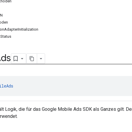
ethoden
IN
hoden
onAdapterInitialization
nStatus
Ads
ileAds
lt Logik, die für das Google Mobile Ads SDK als Ganzes gilt. De
erwendet.