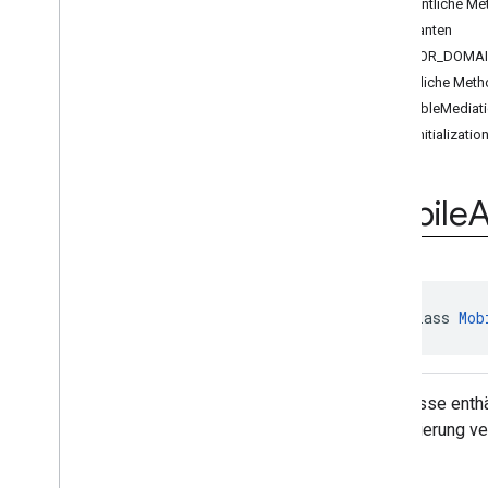
Öffentliche M
Ad
Loader
.
Builder
Konstanten
Ad
Request
ERROR_DOMA
Ad
Request
.
Builder
Öffentliche Met
Ad
Size
disableMediati
Ad
Value
getInitializatio
Ad
View
Adapter
Antwortinformationen
Mobile
Basis-Anzeigenansicht
Vollbildinhalt-Callback
Load
Ad
Error
Mediation
Utils
Mobile
Ads
public class 
Mob
Request
Configuration
Request
Configuration
.
Builder
Response
Info
Die Klasse enthä
Version
Info
Initialisierung v
Video
Controller
Video
Controller
.
Video
Lifecycle
Callbacks