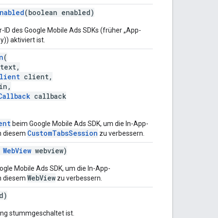
Enabled
(boolean enabled)
er-ID des Google Mobile Ads SDKs (früher „App-
 aktiviert ist.
n
(
text,
lient
client,
in,
Callback
callback
ent
beim Google Mobile Ads SDK, um die In-App-
CustomTabsSession
in diesem
zu verbessern.
WebView
webview)
gle Mobile Ads SDK, um die In-App-
WebView
in diesem
zu verbessern.
d)
ung stummgeschaltet ist.