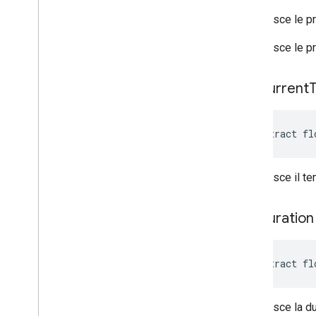
Restituisce le p
Restituisce le p
get
Current
abstract fl
Restituisce il t
get
Duration
abstract fl
Restituisce la d