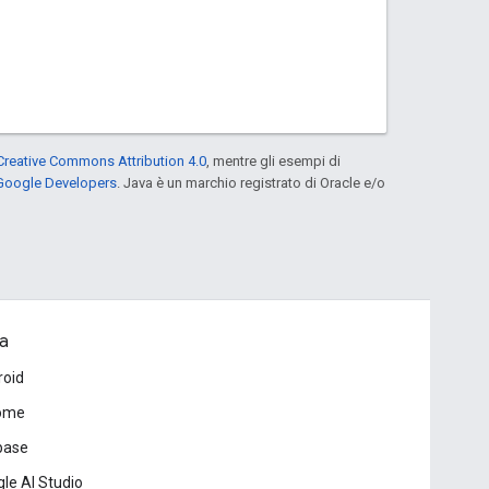
Creative Commons Attribution 4.0
, mentre gli esempi di
 Google Developers
. Java è un marchio registrato di Oracle e/o
a
roid
ome
base
le AI Studio