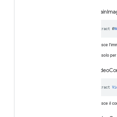
get
Main
Ima
abstract @
N
Restituisce l'im
L'API è solo per 
get
Video
Con
abstract 
Vi
Restituisce il co