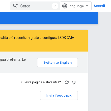
/
Accedi
alità più recenti,
migrate
e
configura l'SDK GMA
ngua preferita. Le
Questa pagina è stata utile?
Invia feedback