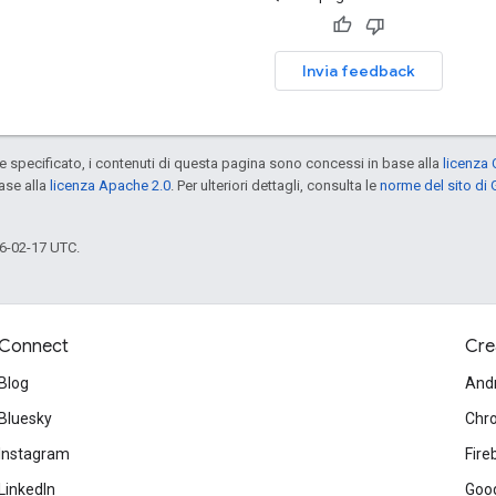
Invia feedback
specificato, i contenuti di questa pagina sono concessi in base alla
licenza 
ase alla
licenza Apache 2.0
. Per ulteriori dettagli, consulta le
norme del sito di
6-02-17 UTC.
Connect
Cre
Blog
And
Bluesky
Chr
Instagram
Fire
LinkedIn
Goog