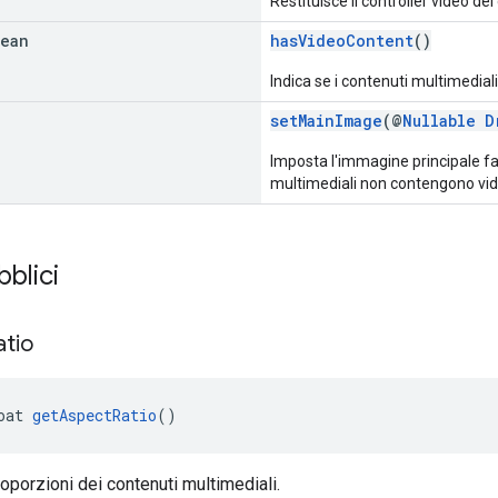
Restituisce il controller video de
lean
hasVideoContent
()
Indica se i contenuti multimedial
setMainImage
(@
Nullable
D
Imposta l'immagine principale fac
multimediali non contengono vid
blici
atio
oat 
getAspectRatio
()
roporzioni dei contenuti multimediali.