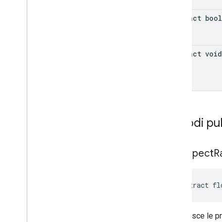
abstract boo
abstract void
Metodi pub
get
Aspect
R
abstract fl
Restituisce le p