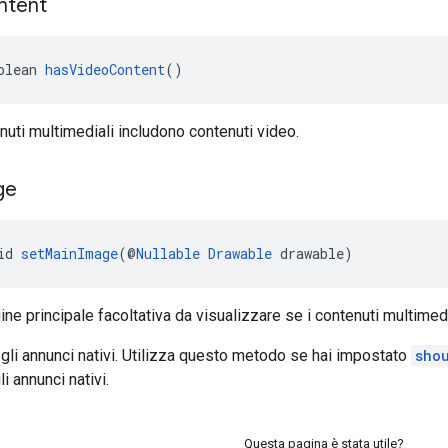
ntent
olean 
hasVideoContent
()
enuti multimediali includono contenuti video.
ge
id 
setMainImage
(@
Nullable
Drawable
 drawable)
ne principale facoltativa da visualizzare se i contenuti multime
 gli annunci nativi. Utilizza questo metodo se hai impostato
sho
i annunci nativi.
Questa pagina è stata utile?