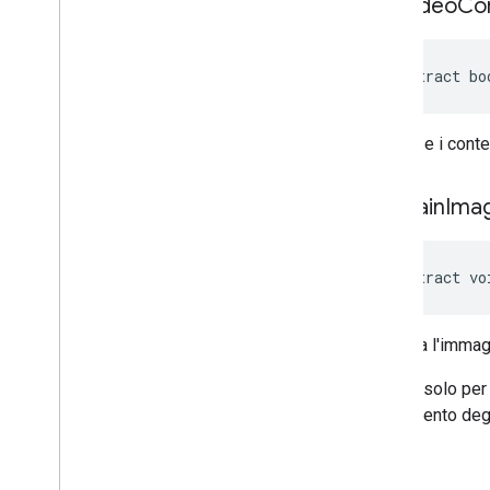
has
Video
Co
abstract bo
Indica se i cont
set
Main
Ima
abstract vo
Imposta l'immagi
L'API è solo per
caricamento degl