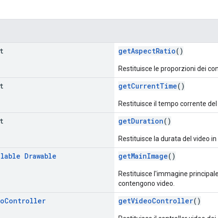
t
getAspectRatio
()
Restituisce le proporzioni dei co
t
getCurrentTime
()
Restituisce il tempo corrente del
t
getDuration
()
Restituisce la durata del video in
llable
Drawable
getMainImage
()
Restituisce l'immagine principale
contengono video.
eo
Controller
getVideoController
()