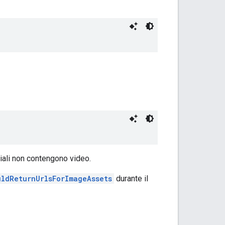
diali non contengono video.
uldReturnUrlsForImageAssets
durante il