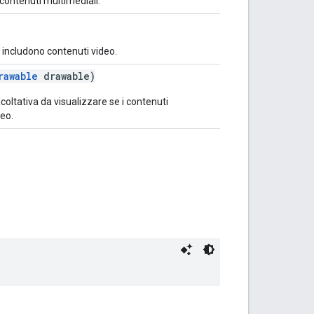
i contenuti multimediali.
i includono contenuti video.
rawable
drawable)
oltativa da visualizzare se i contenuti
eo.