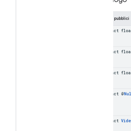
nativead
com
.
google
.
android
.
gms
.
ads
.
preload
Metodi pubblici
com
.
google
.
android
.
gms
.
ads
.
query
com
.
google
.
android
.
gms
.
ads
.
abstract floa
rewarded
com
.
google
.
android
.
gms
.
ads
.
rewardedinterstitial
abstract floa
SDK Google User Messaging Platform
abstract floa
abstract @
Nu
abstract
Vid