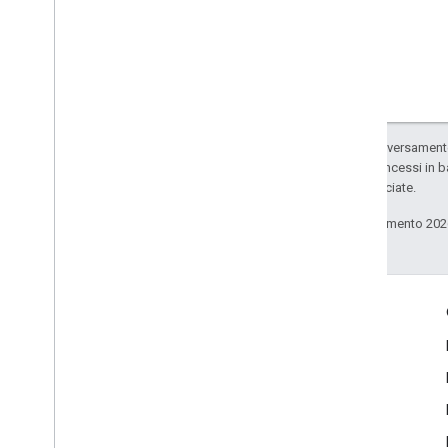
Salvo quando diversamente 
codice sono concessi in b
delle sue consociate.
Ultimo aggiornamento 202
Coinvolgi
Google Developer Program
Google Developer Groups
Google Developer Experts
Accelerators