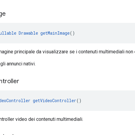
ge
ullable
Drawable
getMainImage
()
magine principale da visualizzare se i contenuti multimediali no
gli annunci nativi.
troller
deoController
getVideoController
()
ntroller video dei contenuti multimediali.