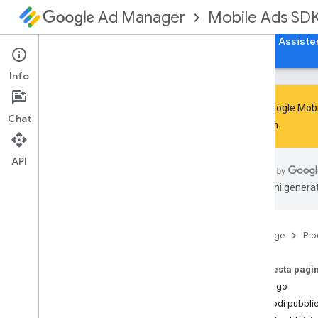
Mobile Ads SD
Ad Manager
Guide
Riferimento
Scarica
Esempi
Assiste
Info
L'SDK Google Mobil
Chat
Next-Gen
.
SDK Google Mobile Ads
com
.
google
.
android
.
gms
.
ads
API
Panoramica
traduzioni generat
Interfacce
Media
Content
Disattiva questo listener di
Home page
Pro
annunci
Disattiva questo motivo
dell'annuncio
Su questa pagi
On
Ad
Inspector
Closed
Listener
Riepilogo
On
Event
Event listener
Metodi pubblic