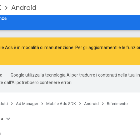
K
Android
nza
e Ads è in modalità di manutenzione. Per gli aggiornamenti e le funzion
Google utilizza la tecnologia AI per tradurre i contenuti nella tua li
e dall'AI potrebbero contenere errori.
dotti
Ad Manager
Mobile Ads SDK
Android
Riferimento
na
i