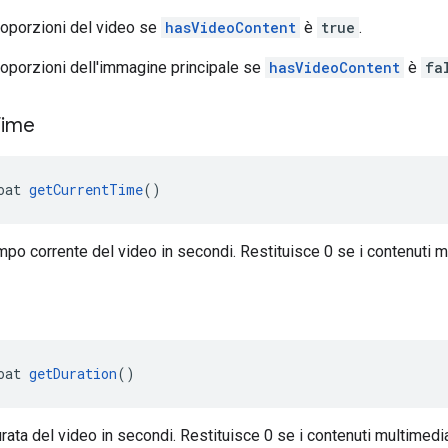
roporzioni del video se
hasVideoContent
è
true
.
roporzioni dell'immagine principale se
hasVideoContent
è
fa
Time
oat 
getCurrentTime
()
empo corrente del video in secondi. Restituisce 0 se i contenuti 
oat 
getDuration
()
urata del video in secondi. Restituisce 0 se i contenuti multimed