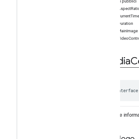
On
User
Earned
Reward
Listener
Metodi pubblici
Corsi
getAspectRati
Enum
getCurrentTim
Annotazioni
getDuration
com
.
google
.
android
.
gms
.
ads
.
getMainImage
admanager
getVideoContro
com
.
google
.
android
.
gms
.
ads
.
appopen
com
.
google
.
android
.
gms
.
ads
.
Media
C
formats
com
.
google
.
android
.
gms
.
ads
.
h5
com
.
google
.
android
.
gms
.
ads
.
initialization
com
.
google
.
android
.
gms
.
ads
.
public interface
interstitial
com
.
google
.
android
.
gms
.
ads
.
mediation
com
.
google
.
android
.
gms
.
ads
.
Fornisce informa
mediation
.
customevent
com
.
google
.
android
.
gms
.
ads
.
mediation
.
rtb
Riepilogo
com
.
google
.
android
.
gms
.
ads
.