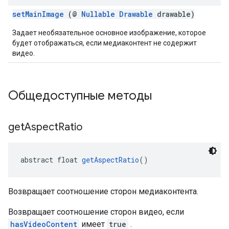
setMainImage
(@
Nullable
Drawable
drawable)
Задает необязательное основное изображение, которое
будет отображаться, если медиаконтент не содержит
видео.
Общедоступные методы
get
Aspect
Ratio
abstract float 
getAspectRatio
()
Возвращает соотношение сторон медиаконтента.
Возвращает соотношение сторон видео, если
hasVideoContent
имеет
true
.