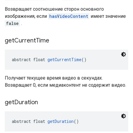
Возвращает соотношение сторон основного
изображения, если
hasVideoContent
имеет значение
false
.
get
Current
Time
abstract float 
getCurrentTime
()
Получает текущее время видео в секундах.
Возвращает 0, если медиаконтент не содержит видео.
get
Duration
abstract float 
getDuration
()