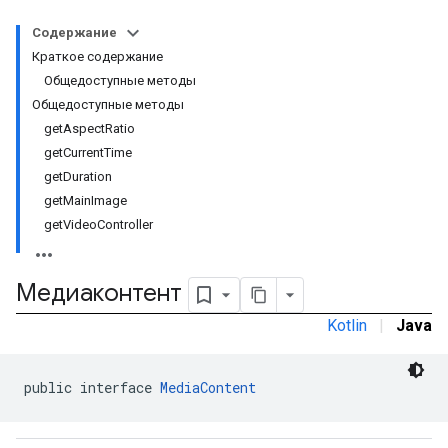
Содержание
n
Краткое содержание
com.google.android.gms.ads.interstitial
Общедоступные методы
Общедоступные методы
customevent
getAspectRatio
tb
getCurrentTime
getDuration
getMainImage
getVideoController
межстраничное
Медиаконтент
Kotlin
|
Java
public interface 
MediaContent