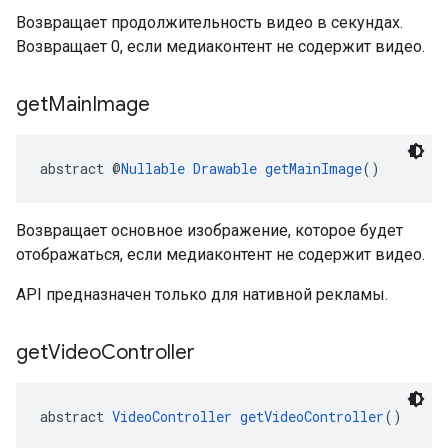
Возвращает продолжительность видео в секундах.
Возвращает 0, если медиаконтент не содержит видео.
get
Main
Image
abstract @
Nullable
Drawable
getMainImage
()
Возвращает основное изображение, которое будет
отображаться, если медиаконтент не содержит видео.
API предназначен только для нативной рекламы.
get
Video
Controller
abstract 
VideoController
getVideoController
()