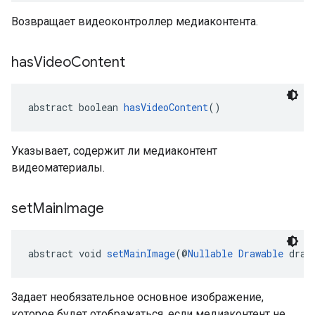
Возвращает видеоконтроллер медиаконтента.
has
Video
Content
abstract boolean 
hasVideoContent
()
Указывает, содержит ли медиаконтент
видеоматериалы.
set
Main
Image
abstract void 
setMainImage
(@
Nullable
Drawable
 draw
Задает необязательное основное изображение,
которое будет отображаться, если медиаконтент не