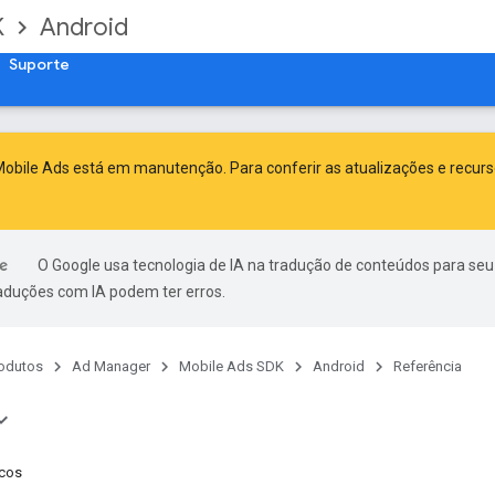
K
Android
Suporte
obile Ads está em manutenção. Para conferir as atualizações e recur
O Google usa tecnologia de IA na tradução de conteúdos para seu
raduções com IA podem ter erros.
odutos
Ad Manager
Mobile Ads SDK
Android
Referência
cos