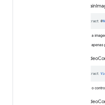
get
Main
Ima
abstract @
N
Retorna a imagem
A API é apenas 
get
Video
Con
abstract 
Vi
Retorna o contro
has
Video
Co