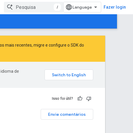
/
Fazer login
sos mais recentes,
migre
e
configure o SDK do
 idioma de
Isso foi útil?
Envie comentários