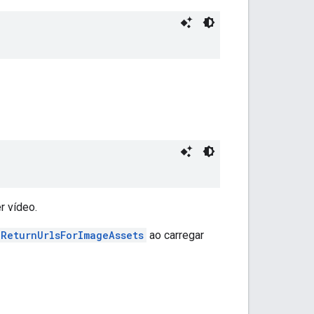
r vídeo.
dReturnUrlsForImageAssets
ao carregar