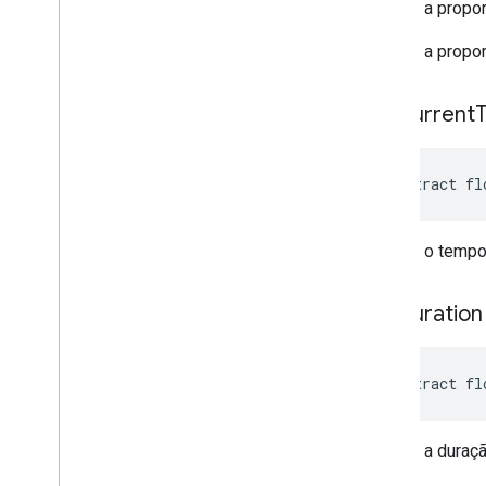
Retorna a propo
Retorna a propo
get
Current
abstract fl
Recebe o tempo 
get
Duration
abstract fl
Retorna a duraç