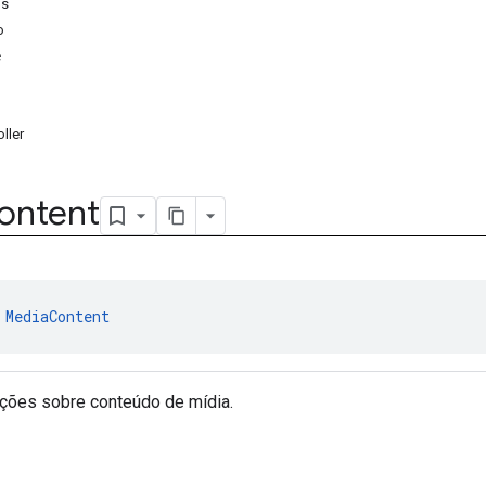
os
o
e
ller
ontent
 
MediaContent
ções sobre conteúdo de mídia.