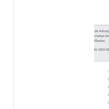
Exceto em caso de indicaç
código são licenciadas d
da Oracle e/ou afiliadas.
Última atualização 2026-0
Envolver
Google Developer Program
Google Developer Groups
Google Developer Experts
Accelerators