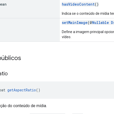
lean
hasVideoContent
()
Indica se o conteúdo de mídia t
setMainImage
(@
Nullable
D
Define a imagem principal opcion
vídeo.
úblicos
atio
oat 
getAspectRatio
()
rção do conteúdo de mídia.