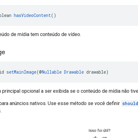
olean 
hasVideoContent
()
teúdo de mídia tem conteúdo de vídeo.
ge
id 
setMainImage
(@
Nullable
Drawable
 drawable)
principal opcional a ser exibida se o conteúdo de mídia não tive
para anúncios nativos. Use esse método se você definir
shoul
.
Isso foi útil?