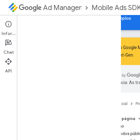
Mobile Ads SD
Ad Manager
Guias
Referência
Fazer download
Exemplos
Informações
O SDK do Google M
Chat
GMA Next-Gen
.
SDK dos anúncios para dispositivos
móveis do Google
API
com
.
google
.
android
.
gms
.
ads
preferência. As t
Visão geral
Interfaces
Media
Content
Página inicial
Pr
Mute
This
Ad
Listener
Mute
This
Ad
Reason
Nesta página
On
Ad
Inspector
Closed
Listener
Resumo
On
Paid
Event
Listener
Métodos públi
On
User
Earned
Reward
Listener