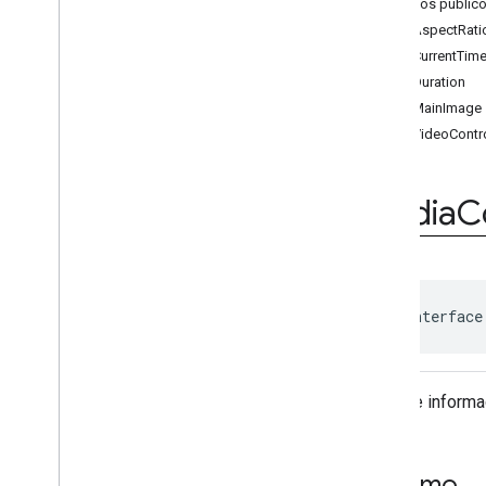
Métodos públic
Aulas
getAspectRati
Enums
getCurrentTim
Anotações
getDuration
com
.
google
.
android
.
gms
.
ads
.
admanager
getMainImage
com
.
google
.
android
.
gms
.
ads
.
getVideoContro
appopen
com
.
google
.
android
.
gms
.
ads
.
formats
Media
C
com
.
google
.
android
.
gms
.
ads
.
h5
com
.
google
.
android
.
gms
.
ads
.
initialization
com
.
google
.
android
.
gms
.
ads
.
interstitial
public interface
com
.
google
.
android
.
gms
.
ads
.
mediation
com
.
google
.
android
.
gms
.
ads
.
mediation
.
customevent
Fornece informa
com
.
google
.
android
.
gms
.
ads
.
mediation
.
rtb
com
.
google
.
android
.
gms
.
ads
.
Resumo
nativead