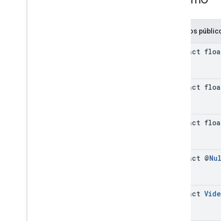
com
.
google
.
android
.
gms
.
ads
.
preload
com
.
google
.
android
.
gms
.
ads
.
query
Métodos públic
com
.
google
.
android
.
gms
.
ads
.
rewarded
abstract floa
com
.
google
.
android
.
gms
.
ads
.
rewardedinterstitial
SDK da plataforma de mensagens de
abstract floa
usuários do Google
abstract floa
abstract @
Nu
abstract
Vid