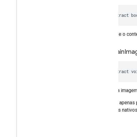
abstract bo
Indica se o con
set
Main
Ima
abstract vo
Define a imagem 
A API é apenas 
anúncios nativos