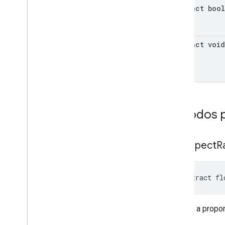
abstract boo
abstract void
Métodos p
get
Aspect
R
abstract fl
Retorna a propo