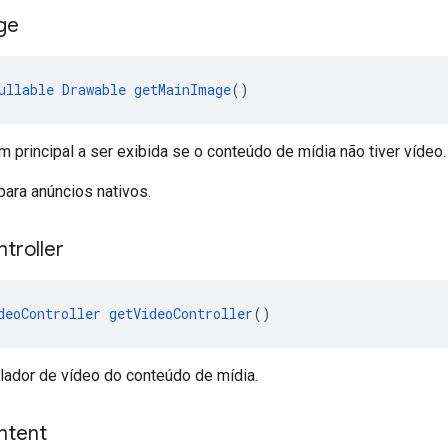
ge
ullable
Drawable
getMainImage
()
 principal a ser exibida se o conteúdo de mídia não tiver vídeo.
para anúncios nativos.
troller
deoController
getVideoController
()
lador de vídeo do conteúdo de mídia.
ntent