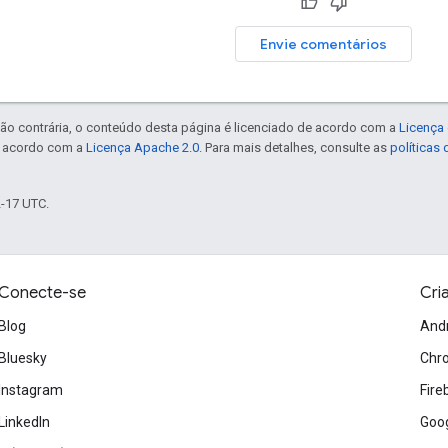
Envie comentários
ão contrária, o conteúdo desta página é licenciado de acordo com a
Licença 
e acordo com a
Licença Apache 2.0
. Para mais detalhes, consulte as
políticas
2-17 UTC.
Conecte-se
Cri
Blog
And
Bluesky
Chr
Instagram
Fire
LinkedIn
Goog