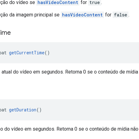
rção do vídeo se
hasVideoContent
for
true
.
rção da imagem principal se
hasVideoContent
for
false
.
Time
oat 
getCurrentTime
()
atual do vídeo em segundos. Retorna 0 se o conteúdo de mídia n
oat 
getDuration
()
ão do vídeo em segundos. Retorna 0 se o conteúdo de mídia não t