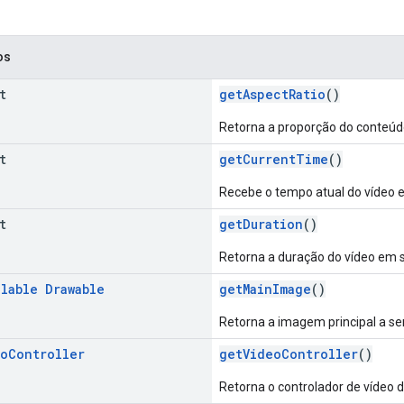
os
t
getAspectRatio
()
Retorna a proporção do conteúd
t
getCurrentTime
()
Recebe o tempo atual do vídeo 
t
getDuration
()
Retorna a duração do vídeo em 
llable
Drawable
getMainImage
()
Retorna a imagem principal a ser
eo
Controller
getVideoController
()
Retorna o controlador de vídeo 