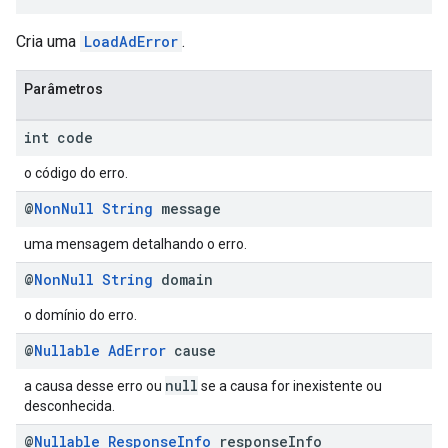
Cria uma
LoadAdError
.
Parâmetros
int code
o código do erro.
@
Non
Null
String
message
uma mensagem detalhando o erro.
@
Non
Null
String
domain
o domínio do erro.
@
Nullable
Ad
Error
cause
null
a causa desse erro ou
se a causa for inexistente ou
desconhecida.
@
Nullable
Response
Info
response
Info