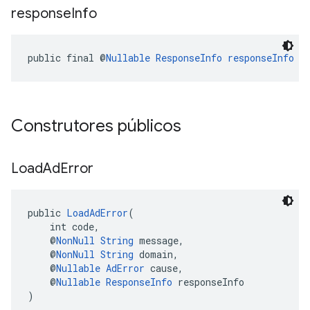
response
Info
public final @
Nullable
ResponseInfo
responseInfo
Construtores públicos
Load
Ad
Error
public 
LoadAdError
(
    int code,
    @
NonNull
String
 message,
    @
NonNull
String
 domain,
    @
Nullable
AdError
 cause,
    @
Nullable
ResponseInfo
 responseInfo
)