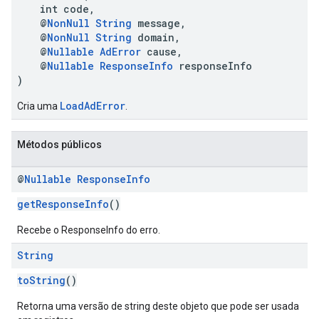
int code,
@
NonNull
String
message,
@
NonNull
String
domain,
@
Nullable
AdError
cause,
@
Nullable
ResponseInfo
responseInfo
)
LoadAdError
Cria uma
.
Métodos públicos
@
Nullable
Response
Info
getResponseInfo
()
Recebe o ResponseInfo do erro.
String
toString
()
Retorna uma versão de string deste objeto que pode ser usada