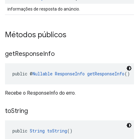
informações de resposta do anúncio.
Métodos públicos
get
Response
Info
public @
Nullable
ResponseInfo
getResponseInfo
()
Recebe o ResponseInfo do erro.
to
String
public 
String
toString
()