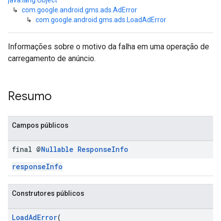
java.lang.Object
↳
com.google.android.gms.ads.AdError
↳
com.google.android.gms.ads.LoadAdError
n
Informações sobre o motivo da falha em uma operação de
carregamento de anúncio.
customevent
tb
Resumo
Campos públicos
rstitial
final @
Nullable
Response
Info
responseInfo
Construtores públicos
LoadAdError
(