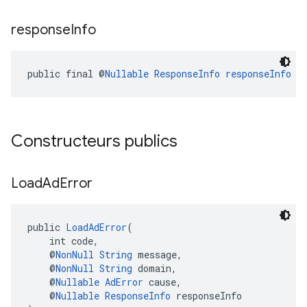
response
Info
public final @
Nullable
ResponseInfo
responseInfo
Constructeurs publics
Load
Ad
Error
public 
LoadAdError
(
    int code,
    @
NonNull
String
 message,
    @
NonNull
String
 domain,
    @
Nullable
AdError
 cause,
    @
Nullable
ResponseInfo
 responseInfo