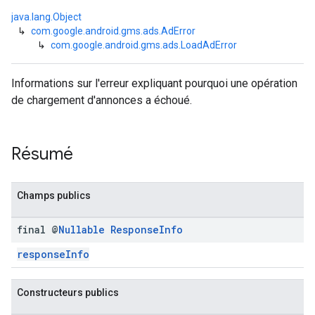
java.lang.Object
↳
com.google.android.gms.ads.AdError
↳
com.google.android.gms.ads.LoadAdError
n
Informations sur l'erreur expliquant pourquoi une opération
de chargement d'annonces a échoué.
customevent
tb
Résumé
Champs publics
rstitial
final @
Nullable
Response
Info
responseInfo
Constructeurs publics