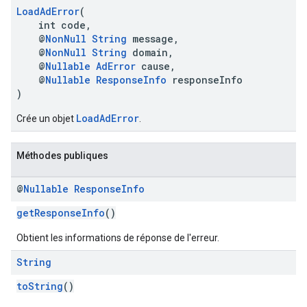
LoadAdError
(
int code,
@
NonNull
String
message,
@
NonNull
String
domain,
@
Nullable
AdError
cause,
@
Nullable
ResponseInfo
responseInfo
)
LoadAdError
Crée un objet
.
Méthodes publiques
@
Nullable
Response
Info
getResponseInfo
()
Obtient les informations de réponse de l'erreur.
String
toString
()