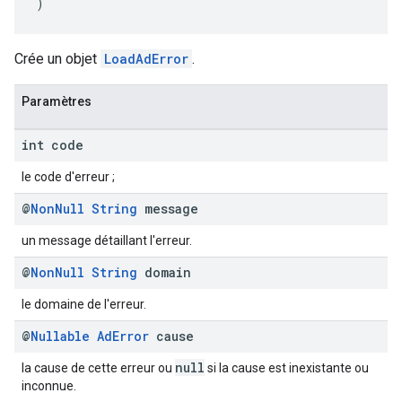
)
Crée un objet
LoadAdError
.
Paramètres
int code
le code d'erreur ;
@
Non
Null
String
message
un message détaillant l'erreur.
@
Non
Null
String
domain
le domaine de l'erreur.
@
Nullable
Ad
Error
cause
null
la cause de cette erreur ou
si la cause est inexistante ou
inconnue.