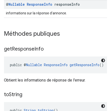
@
Nullable
Response
Info
response
Info
informations sur la réponse d'annonce.
Méthodes publiques
get
Response
Info
public @
Nullable
ResponseInfo
getResponseInfo
()
Obtient les informations de réponse de l'erreur.
to
String
public 
String
toString
()