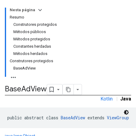
Nesta página
Resumo
Construtores protegidos
Métodos públicos
Métodos protegidos
Constantes herdadas
Métodos herdados
Construtores protegidos
BaseAdView
Base
Ad
View
Kotlin
|
Java
public abstract class 
BaseAdView
 extends 
ViewGroup
r