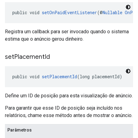
public void 
setOnPaidEventListener
(@
Nullable
OnPai
Registra um callback para ser invocado quando o sistema
estima que o anúncio gerou dinheiro.
set
Placement
Id
public void 
setPlacementId
(long placementId)
Define um ID de posição para esta visualização de anúncio.
Para garantir que esse ID de posição seja incluído nos
relatórios, chame esse método antes de mostrar o anúncio.
Parâmetros