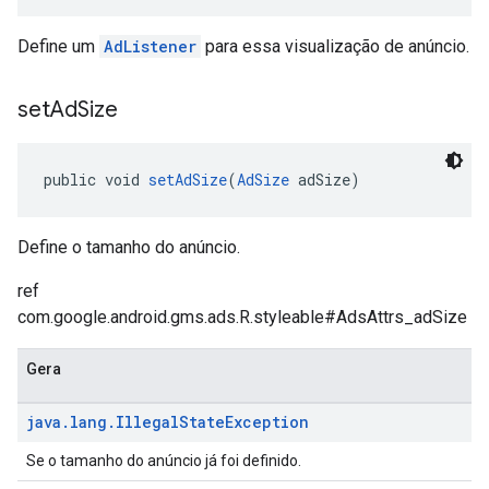
Define um
AdListener
para essa visualização de anúncio.
set
Ad
Size
public void 
setAdSize
(
AdSize
 adSize)
Define o tamanho do anúncio.
ref
com.google.android.gms.ads.R.styleable#AdsAttrs_adSize
Gera
java
.
lang
.
Illegal
State
Exception
Se o tamanho do anúncio já foi definido.