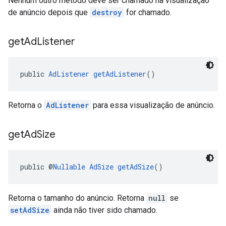
Nenhum outro método deve ser chamado na visualização
de anúncio depois que
destroy
for chamado.
get
Ad
Listener
public 
AdListener
getAdListener
()
Retorna o
AdListener
para essa visualização de anúncio.
get
Ad
Size
public @
Nullable
AdSize
getAdSize
()
Retorna o tamanho do anúncio. Retorna
null
se
setAdSize
ainda não tiver sido chamado.