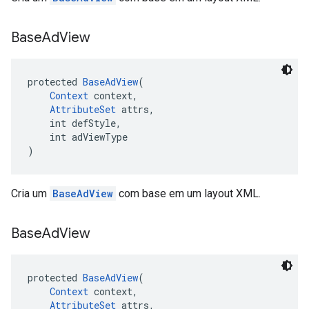
Base
Ad
View
protected 
BaseAdView
(
Context
 context,
AttributeSet
 attrs,
    int defStyle,
    int adViewType
)
Cria um
BaseAdView
com base em um layout XML.
Base
Ad
View
protected 
BaseAdView
(
Context
 context,
AttributeSet
 attrs,