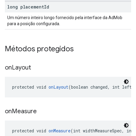
long placement
Id
Um número inteiro longo fornecido pela interface da AdMob
para a posição configurada.
Métodos protegidos
on
Layout
protected void 
onLayout
(boolean changed, int left,
on
Measure
protected void 
onMeasure
(int widthMeasureSpec, int