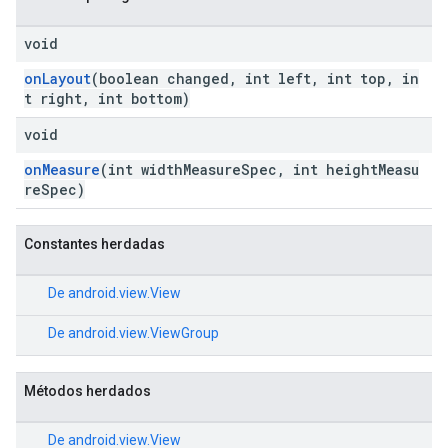
void
onLayout
(boolean changed, int left, int top, in
t right, int bottom)
void
onMeasure
(int widthMeasureSpec, int heightMeasu
reSpec)
Constantes herdadas
De
android.view.View
De
android.view.ViewGroup
Métodos herdados
De
android.view.View