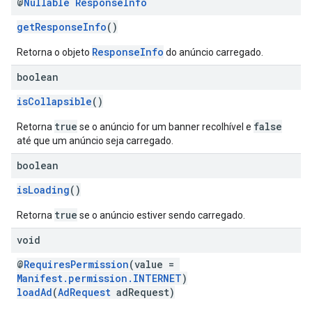
@
Nullable
Response
Info
getResponseInfo
()
ResponseInfo
Retorna o objeto
do anúncio carregado.
boolean
isCollapsible
()
true
false
Retorna
se o anúncio for um banner recolhível e
até que um anúncio seja carregado.
boolean
isLoading
()
true
Retorna
se o anúncio estiver sendo carregado.
void
@
RequiresPermission
(value =
Manifest.permission.INTERNET
)
loadAd
(
AdRequest
adRequest)