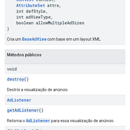
AttributeSet
attrs,
int defStyle,
int adViewType,
boolean allowMultipleAdSizes
)
BaseAdView
Cria um
com base em um layout XML.
Métodos públicos
void
destroy
()
Destrói a visualização de anúncio.
Ad
Listener
getAdListener
()
AdListener
Retorna o
para essa visualização de anúncio.