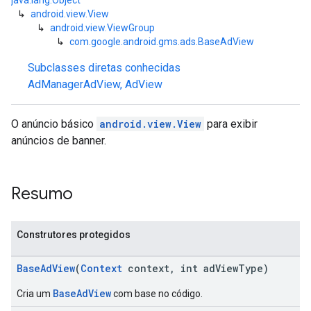
java.lang.Object
↳
android.view.View
↳
android.view.ViewGroup
↳
com.google.android.gms.ads.BaseAdView
n
Subclasses diretas conhecidas
AdManagerAdView
,
AdView
customevent
O anúncio básico
android.view.View
para exibir
tb
anúncios de banner.
Resumo
rstitial
Construtores protegidos
BaseAdView
(
Context
context, int adViewType)
BaseAdView
Cria um
com base no código.