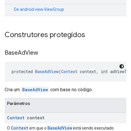
De
android.view.ViewGroup
Construtores protegidos
Base
Ad
View
protected 
BaseAdView
(
Context
 context, int adViewTy
Cria um
BaseAdView
com base no código.
Parâmetros
Context
context
Context
BaseAdView
O
em que o
está sendo executado.