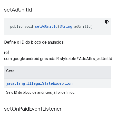
set
Ad
Unit
Id
public void 
setAdUnitId
(
String
 adUnitId)
Define o ID do bloco de anúncios.
ref
com.google.android.gms.ads.R.styleable#AdsAttrs_adUnitId
Gera
java
.
lang
.
Illegal
State
Exception
Se o ID do bloco de anúncios já foi definido.
set
On
Paid
Event
Listener