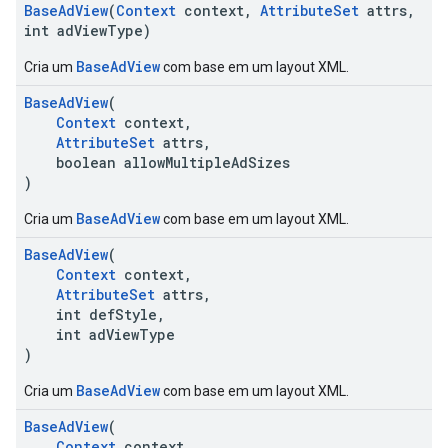
BaseAdView
(
Context
context,
AttributeSet
attrs,
int adViewType)
BaseAdView
Cria um
com base em um layout XML.
BaseAdView
(
Context
context,
AttributeSet
attrs,
boolean allowMultipleAdSizes
)
BaseAdView
Cria um
com base em um layout XML.
BaseAdView
(
Context
context,
AttributeSet
attrs,
int defStyle,
int adViewType
)
BaseAdView
Cria um
com base em um layout XML.
BaseAdView
(
Context
context,