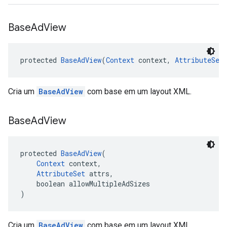
Base
Ad
View
protected 
BaseAdView
(
Context
 context, 
AttributeSet
Cria um
BaseAdView
com base em um layout XML.
Base
Ad
View
protected 
BaseAdView
(
Context
 context,
AttributeSet
 attrs,
    boolean allowMultipleAdSizes
)
Cria um
BaseAdView
com base em um layout XML.