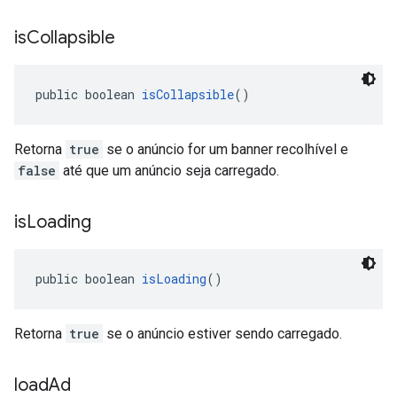
is
Collapsible
public boolean 
isCollapsible
()
Retorna
true
se o anúncio for um banner recolhível e
false
até que um anúncio seja carregado.
is
Loading
public boolean 
isLoading
()
Retorna
true
se o anúncio estiver sendo carregado.
load
Ad