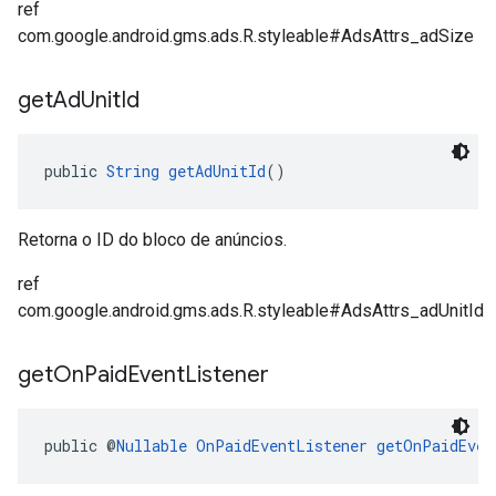
ref
com.google.android.gms.ads.R.styleable#AdsAttrs_adSize
get
Ad
Unit
Id
public 
String
getAdUnitId
()
Retorna o ID do bloco de anúncios.
ref
com.google.android.gms.ads.R.styleable#AdsAttrs_adUnitId
get
On
Paid
Event
Listener
public @
Nullable
OnPaidEventListener
getOnPaidEven