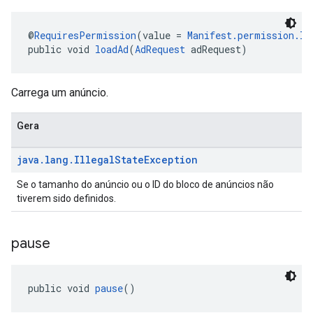
@
RequiresPermission
(value = 
Manifest.permission.IN
public void 
loadAd
(
AdRequest
 adRequest)
Carrega um anúncio.
Gera
java
.
lang
.
Illegal
State
Exception
Se o tamanho do anúncio ou o ID do bloco de anúncios não
tiverem sido definidos.
pause
public void 
pause
()