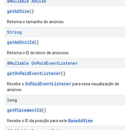
@
Nullable
Ad
Size
getAdSize
()
Retorna o tamanho do anúncio.
String
getAdUnitId
()
Retorna o ID do bloco de anúncios.
@
Nullable
On
Paid
Event
Listener
getOnPaidEventListener
()
OnPaidEventListener
Recebe o
para essa visualização de
anúncio.
long
getPlacementId
()
BaseAdView
Recebe o ID da posição para este
.