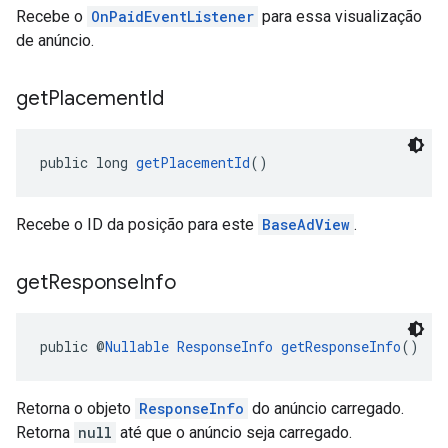
Recebe o
OnPaidEventListener
para essa visualização
de anúncio.
get
Placement
Id
public long 
getPlacementId
()
Recebe o ID da posição para este
BaseAdView
.
get
Response
Info
public @
Nullable
ResponseInfo
getResponseInfo
()
Retorna o objeto
ResponseInfo
do anúncio carregado.
Retorna
null
até que o anúncio seja carregado.