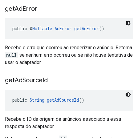
get
Ad
Error
public @
Nullable
AdError
getAdError
()
Recebe o erro que ocorreu ao renderizar o anúncio. Retorna
null
se nenhum erro ocorreu ou se não houve tentativa de
usar o adaptador.
get
Ad
Source
Id
public 
String
getAdSourceId
()
Recebe o ID da origem de anúncios associado a essa
resposta do adaptador.