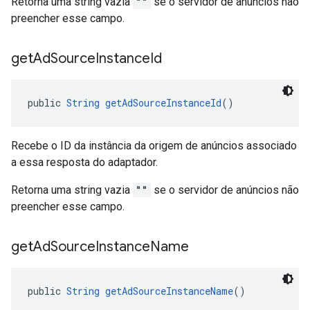
Retorna uma string vazia
""
se o servidor de anúncios não
preencher esse campo.
get
Ad
Source
Instance
Id
public 
String
getAdSourceInstanceId
()
Recebe o ID da instância da origem de anúncios associado
a essa resposta do adaptador.
Retorna uma string vazia
""
se o servidor de anúncios não
preencher esse campo.
get
Ad
Source
Instance
Name
public 
String
getAdSourceInstanceName
()