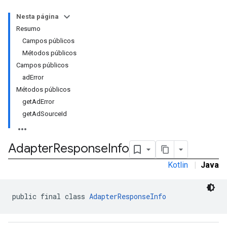
Nesta página
Resumo
Campos públicos
Métodos públicos
Campos públicos
adError
Métodos públicos
getAdError
getAdSourceId
Adapter
Response
Info
Kotlin
|
Java
public final class 
AdapterResponseInfo
r