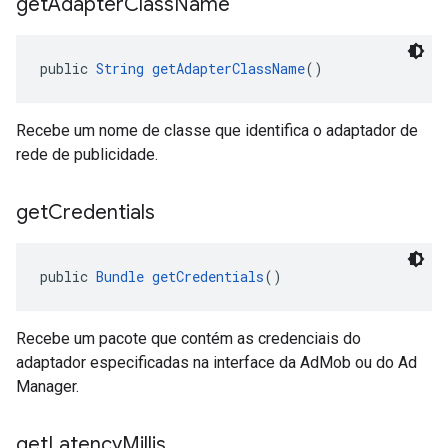
get
Adapter
Class
Name
public 
String
getAdapterClassName
()
Recebe um nome de classe que identifica o adaptador de
rede de publicidade.
get
Credentials
public 
Bundle
getCredentials
()
Recebe um pacote que contém as credenciais do
adaptador especificadas na interface da AdMob ou do Ad
Manager.
get
Latency
Millis