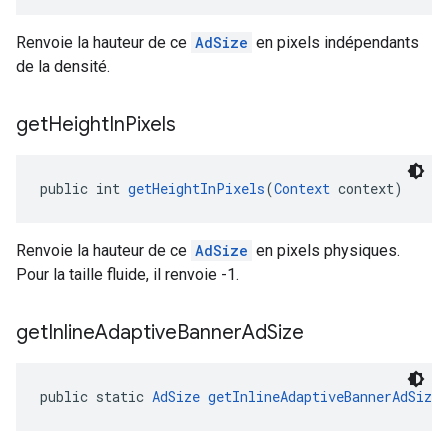
Renvoie la hauteur de ce
AdSize
en pixels indépendants
de la densité.
get
Height
In
Pixels
public int 
getHeightInPixels
(
Context
 context)
Renvoie la hauteur de ce
AdSize
en pixels physiques.
Pour la taille fluide, il renvoie -1.
get
Inline
Adaptive
Banner
Ad
Size
public static 
AdSize
getInlineAdaptiveBannerAdSize