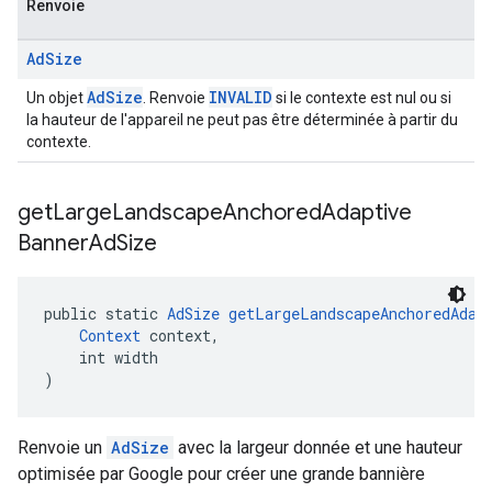
Renvoie
Ad
Size
AdSize
INVALID
Un objet
. Renvoie
si le contexte est nul ou si
la hauteur de l'appareil ne peut pas être déterminée à partir du
contexte.
get
Large
Landscape
Anchored
Adaptive
Banner
Ad
Size
public static 
AdSize
getLargeLandscapeAnchoredAdap
Context
 context,
    int width
)
Renvoie un
AdSize
avec la largeur donnée et une hauteur
optimisée par Google pour créer une grande bannière