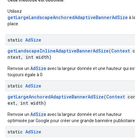
Cette méthode est obsolète.
Utilisez
getLargeLandscapeAnchoredAdaptiveBannerAdSize
à la
place.
static
Ad
Size
getLandscapeInlineAdaptiveBannerAdSize
(
Context
co
ntext, int width)
AdSize
Renvoie un
avec la largeur donnée et une hauteur qui est
toujours égale à 0.
static
Ad
Size
getLargeAnchoredAdaptiveBannerAdSize
(
Context
cont
ext, int width)
AdSize
Renvoie un
avec la largeur donnée et une hauteur
optimisée par Google pour créer une grande bannière publicitaire.
static
Ad
Size