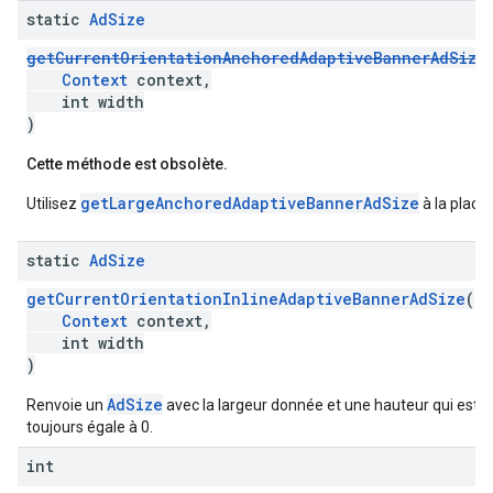
static
Ad
Size
getCurrentOrientationAnchoredAdaptiveBannerAdSize
Context
context,
int width
)
Cette méthode est obsolète.
getLargeAnchoredAdaptiveBannerAdSize
Utilisez
à la place.
static
Ad
Size
getCurrentOrientationInlineAdaptiveBannerAdSize
(
Context
context,
int width
)
AdSize
Renvoie un
avec la largeur donnée et une hauteur qui est
toujours égale à 0.
int