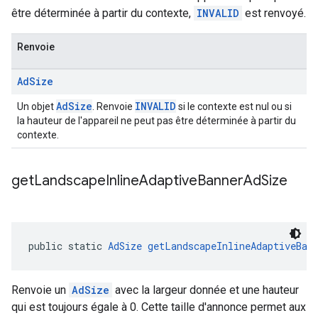
être déterminée à partir du contexte,
INVALID
est renvoyé.
Renvoie
Ad
Size
AdSize
INVALID
Un objet
. Renvoie
si le contexte est nul ou si
la hauteur de l'appareil ne peut pas être déterminée à partir du
contexte.
get
Landscape
Inline
Adaptive
Banner
Ad
Size
public static 
AdSize
getLandscapeInlineAdaptiveBan
Renvoie un
AdSize
avec la largeur donnée et une hauteur
qui est toujours égale à 0. Cette taille d'annonce permet aux