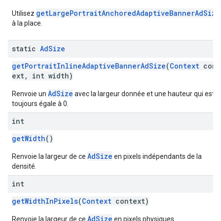
getLargePortraitAnchoredAdaptiveBannerAdSize
Utilisez
à la place.
static
Ad
Size
getPortraitInlineAdaptiveBannerAdSize
(
Context
cont
ext, int width)
AdSize
Renvoie un
avec la largeur donnée et une hauteur qui est
toujours égale à 0.
int
getWidth
()
AdSize
Renvoie la largeur de ce
en pixels indépendants de la
densité.
int
getWidthInPixels
(
Context
context)
AdSize
Renvoie la largeur de ce
en pixels physiques.