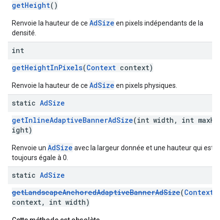
getHeight
()
AdSize
Renvoie la hauteur de ce
en pixels indépendants de la
densité.
int
getHeightInPixels
(
Context
context)
AdSize
Renvoie la hauteur de ce
en pixels physiques.
static
Ad
Size
getInlineAdaptiveBannerAdSize
(int width, int maxHe
ight)
AdSize
Renvoie un
avec la largeur donnée et une hauteur qui est
toujours égale à 0.
static
Ad
Size
getLandscapeAnchoredAdaptiveBannerAdSize
(
Context
context, int width)