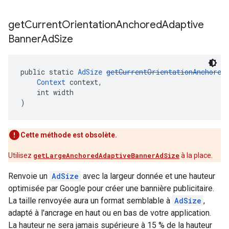
get
Current
Orientation
Anchored
Adaptive
Banner
Ad
Size
public static 
AdSize
getCurrentOrientationAnchored
Context
 context,
    int width
)
Cette méthode est obsolète.
Utilisez
getLargeAnchoredAdaptiveBannerAdSize
à la place.
Renvoie un
AdSize
avec la largeur donnée et une hauteur
optimisée par Google pour créer une bannière publicitaire.
La taille renvoyée aura un format semblable à
AdSize
,
adapté à l'ancrage en haut ou en bas de votre application.
La hauteur ne sera jamais supérieure à 15 % de la hauteur