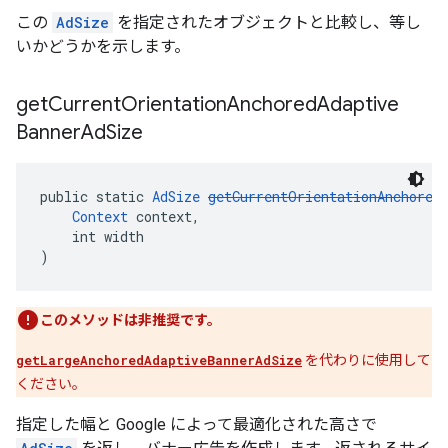
この
AdSize
を指定されたオブジェクトと比較し、等し
いかどうかを示します。
get
Current
Orientation
Anchored
Adaptive
Banner
Ad
Size
public static 
AdSize
getCurrentOrientationAnchored
Context
 context,
    int width
)
このメソッドは非推奨です。
getLargeAnchoredAdaptiveBannerAdSize
を代わりに使用して
ください。
指定した幅と Google によって最適化された高さで