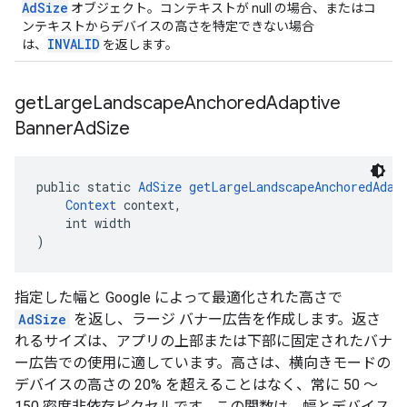
AdSize
オブジェクト。コンテキストが null の場合、またはコ
ンテキストからデバイスの高さを特定できない場合
INVALID
は、
を返します。
get
Large
Landscape
Anchored
Adaptive
Banner
Ad
Size
public static 
AdSize
getLargeLandscapeAnchoredAdap
Context
 context,
    int width
)
指定した幅と Google によって最適化された高さで
AdSize
を返し、ラージ バナー広告を作成します。返さ
れるサイズは、アプリの上部または下部に固定されたバナ
ー広告での使用に適しています。高さは、横向きモードの
デバイスの高さの 20% を超えることはなく、常に 50 ～
150 密度非依存ピクセルです。この関数は、幅とデバイス