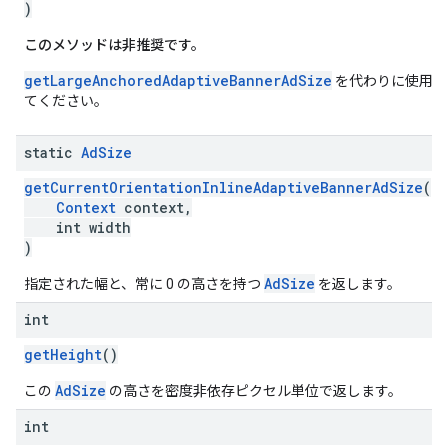
)
このメソッドは非推奨です。
getLargeAnchoredAdaptiveBannerAdSize
を代わりに使用し
てください。
static
Ad
Size
getCurrentOrientationInlineAdaptiveBannerAdSize
(
Context
context,
int width
)
AdSize
指定された幅と、常に 0 の高さを持つ
を返します。
int
getHeight
()
AdSize
この
の高さを密度非依存ピクセル単位で返します。
int