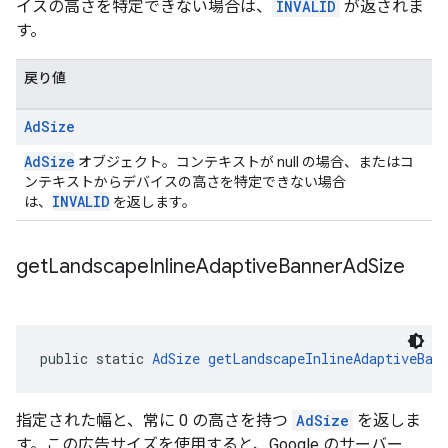
イスの高さを特定できない場合は、
INVALID
が返されま
す。
戻り値
Ad
Size
AdSize
オブジェクト。コンテキストが null の場合、またはコ
ンテキストからデバイスの高さを特定できない場合
INVALID
は、
を返します。
get
Landscape
Inline
Adaptive
Banner
Ad
Size
public static 
AdSize
getLandscapeInlineAdaptiveBan
指定された幅と、常に 0 の高さを持つ
AdSize
を返しま
す。この広告サイズを使用すると、Google のサーバー