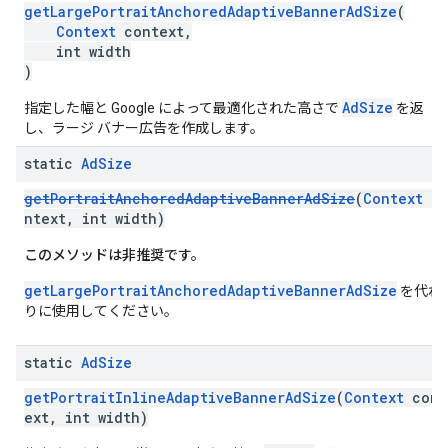
getLargePortraitAnchoredAdaptiveBannerAdSize
(
Context
context,
int width
)
AdSize
指定した幅と Google によって最適化された高さで
を返
し、ラージ バナー広告を作成します。
static
Ad
Size
getPortraitAnchoredAdaptiveBannerAdSize
(
Context
c
ntext, int width)
このメソッドは非推奨です。
getLargePortraitAnchoredAdaptiveBannerAdSize
を代わ
りに使用してください。
static
Ad
Size
getPortraitInlineAdaptiveBannerAdSize
(
Context
cont
ext, int width)