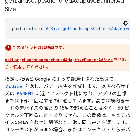
get
Landscape
Anchored
Adaptive
Banner
Ad
Size
public static 
AdSize
getLandscapeAnchoredAdaptiveB
このメソッドは非推奨です。
getLargeLandscapeAnchoredAdaptiveBannerAdSize
を代わ
りに使用してください。
指定した幅と Google によって最適化された高さで
AdSize
を返し、バナー広告を作成します。返されるサイ
ズは
BANNER
に近いアスペクト比になり、アプリの上部
または下部に固定するのに適しています。高さは横向きモ
ードのデバイスの高さの 15% を超えることはなく、50 ピ
クセルを下回ることもありません。この関数は、幅とデバ
イスの組み合わせに関係なく、常に同じ高さを返します。
コンテキストが null の場合、またはコンテキストからデバ