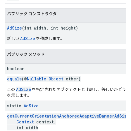
パブリック コンストラクタ
AdSize
(int width, int height)
AdSize
新しい
を作成します。
パブリック メソッド
boolean
equals
(@
Nullable
Object
other)
AdSize
この
を指定されたオブジェクトと比較し、等しいかどうか
を示します。
static
Ad
Size
getCurrentOrientationAnchoredAdaptiveBannerAdSize
Context
context,
int width