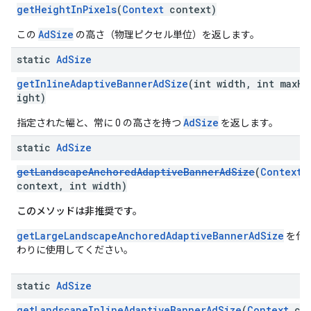
getHeightInPixels
(
Context
context)
AdSize
この
の高さ（物理ピクセル単位）を返します。
static
Ad
Size
getInlineAdaptiveBannerAdSize
(int width, int maxHe
ight)
AdSize
指定された幅と、常に 0 の高さを持つ
を返します。
static
Ad
Size
getLandscapeAnchoredAdaptiveBannerAdSize
(
Context
context, int width)
このメソッドは非推奨です。
getLargeLandscapeAnchoredAdaptiveBannerAdSize
を代
わりに使用してください。
static
Ad
Size
getLandscapeInlineAdaptiveBannerAdSize
(
Context
co