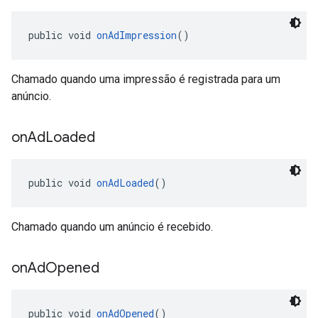
public void 
onAdImpression
()
Chamado quando uma impressão é registrada para um
anúncio.
on
Ad
Loaded
public void 
onAdLoaded
()
Chamado quando um anúncio é recebido.
on
Ad
Opened
public void 
onAdOpened
()