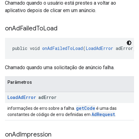
Chamado quando o usuário está prestes a voltar ao
aplicativo depois de clicar em um anúncio.
on
Ad
Failed
To
Load
public void 
onAdFailedToLoad
(
LoadAdError
 adError)
Chamado quando uma solicitação de anúncio falha.
Parâmetros
Load
Ad
Error
ad
Error
getCode
informações de erro sobre a falha.
é uma das
AdRequest
constantes de código de erro definidas em
.
on
Ad
Impression