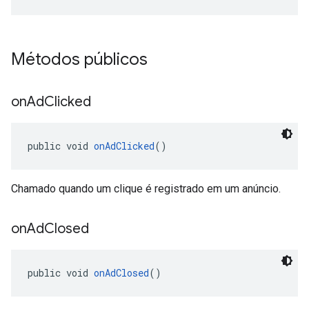
Métodos públicos
on
Ad
Clicked
public void 
onAdClicked
()
Chamado quando um clique é registrado em um anúncio.
on
Ad
Closed
public void 
onAdClosed
()