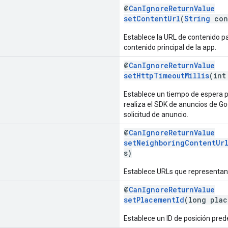
@
CanIgnoreReturnValue
setContentUrl
(
String
con
Establece la URL de contenido pa
contenido principal de la app.
@
CanIgnoreReturnValue
setHttpTimeoutMillis
(int
Establece un tiempo de espera 
realiza el SDK de anuncios de Go
solicitud de anuncio.
@
CanIgnoreReturnValue
setNeighboringContentUr
s)
Establece URLs que representan 
@
CanIgnoreReturnValue
setPlacementId
(long plac
Establece un ID de posición pre