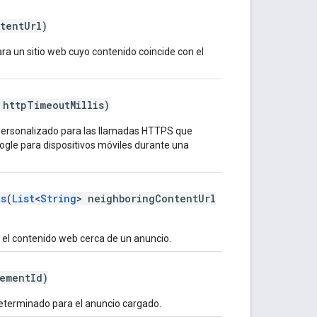
tentUrl)
ra un sitio web cuyo contenido coincide con el
 httpTimeoutMillis)
personalizado para las llamadas HTTPS que
ogle para dispositivos móviles durante una
ls
(
List
<
String
> neighboringContentUrl
el contenido web cerca de un anuncio.
ementId)
determinado para el anuncio cargado.