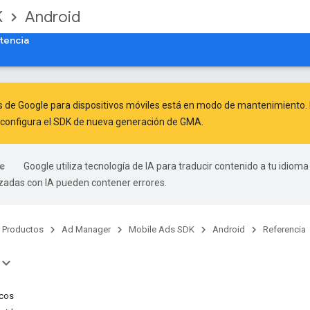
K
Android
tencia
s de Google para dispositivos móviles está en modo de mantenimiento. 
configura el SDK de nueva generación de GMA
.
Google utiliza tecnología de IA para traducir contenido a tu idioma
izadas con IA pueden contener errores.
Productos
Ad Manager
Mobile Ads SDK
Android
Referencia
cos