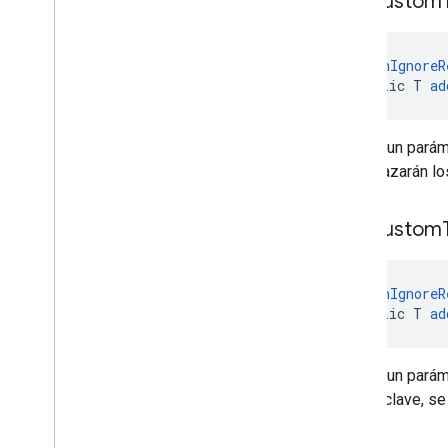
add
Custom
@
CanIgnoreR
public T 
ad
Agrega un parám
reemplazarán los
add
Custom
@
CanIgnoreR
public T 
ad
Agrega un parám
misma clave, se 