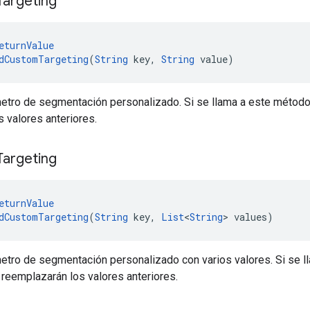
Targeting
eturnValue
dCustomTargeting
(
String
 key, 
String
 value)
etro de segmentación personalizado. Si se llama a este método
 valores anteriores.
Targeting
eturnValue
dCustomTargeting
(
String
 key, 
List
<
String
> values)
etro de segmentación personalizado con varios valores. Si se l
reemplazarán los valores anteriores.