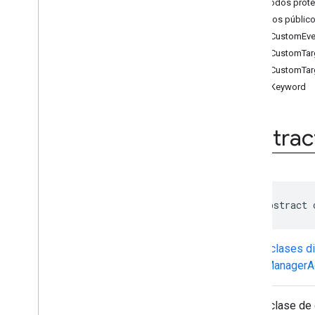
Métodos prot
Ad
Loader
Métodos públic
Ad
Loader
.
Builder
addCustomEven
Ad
Request
addCustomTar
Ad
Request
.
Builder
addCustomTar
Ad
Size
addKeyword
Ad
Value
Ad
View
Adapter
Response
Info
Abstrac
Base
Ad
View
Full
Screen
Content
Callback
Load
Ad
Error
Mediation
Utils
public abstract 
Mobile
Ads
Request
Configuration
Request
Configuration
.
Builder
Subclases di
Response
Info
AdManagerAd
Version
Info
Video
Controller
Es una clase de 
Video
Controller
.
Video
Lifecycle