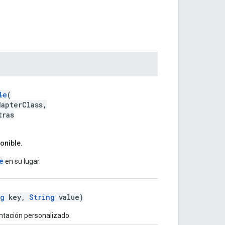
le
(
dapterClass,
tras
onible.
e
en su lugar.
ng
key,
String
value)
tación personalizado.