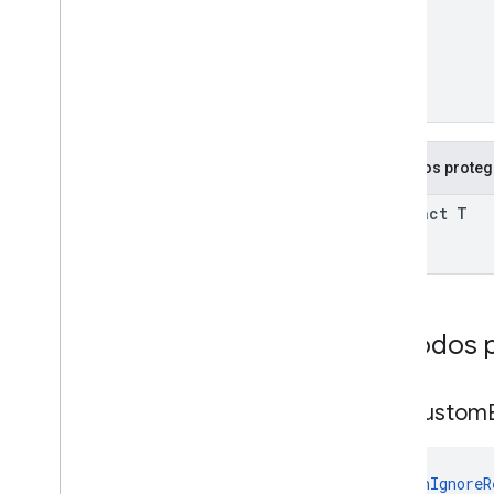
T
Métodos proteg
abstract T
Métodos p
add
Custom
@
CanIgnoreR