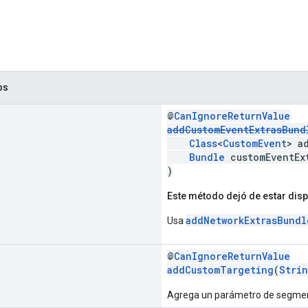
os
@
CanIgnoreReturnValue
addCustomEventExtrasBund
Class
<
CustomEvent
> a
Bundle
customEventEx
)
Este método dejó de estar disp
addNetworkExtrasBundl
Usa
@
CanIgnoreReturnValue
addCustomTargeting
(
Stri
Agrega un parámetro de segmen