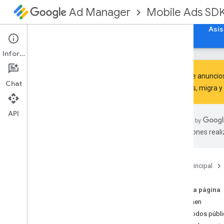
Mobile Ads SD
Ad Manager
Guías
Referencia
Descargar
Ejemplos
Asis
Información
El SDK de anuncio
Chat
recientes,
migra
y
SDK de anuncios de Google para
dispositivos móviles
API
com
.
google
.
android
.
gms
.
ads
traducciones real
Descripción general
Interfaces
Clases
Página principal
Abstract
Ad
Request
Builder
Ad
Error
En esta página
Ad
Inspector
Error
Resumen
Ad
Listener
Métodos públi
Ad
Load
Callback