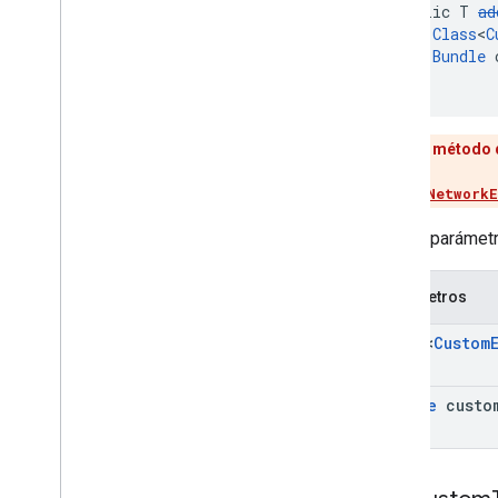
public T 
ad
Class
<
C
Bundle
 
)
Este método d
Usa
addNetworkE
Agrega parámetr
Parámetros
Class
<
Custom
Bundle
custo