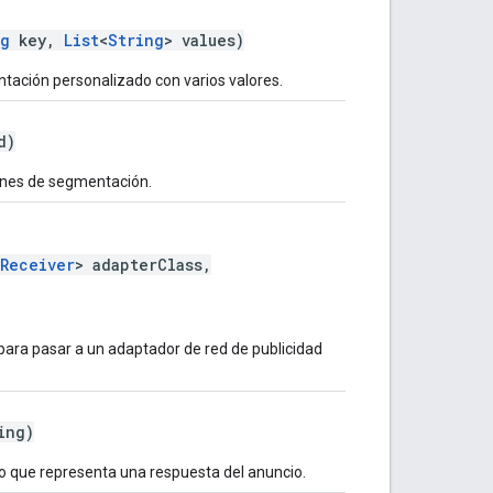
ng
key,
List
<
String
> values)
ación personalizado con varios valores.
d)
ines de segmentación.
sReceiver
> adapterClass,
ara pasar a un adaptador de red de publicidad
ing)
o que representa una respuesta del anuncio.