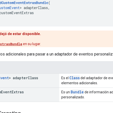
dCustomEventExtrasBundle
(
ustomEvent
> adapterClass,
customEventExtras
ejó de estar disponible.
xtrasBundle
en su lugar.
os adicionales para pasar a un adaptador de eventos personaliz
Event
> adapter
Class
Class
Es el
del adaptador de ev
elementos adicionales.
m
Event
Extras
Bundle
Es un
de información ad
personalizado.