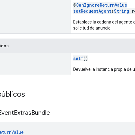
@
CanIgnoreReturnValue
setRequestAgent
(
String
re
Establece la cadena del agente de 
solicitud de anuncio.
idos
self
()
Devuelve la instancia propia de 
úblicos
Event
Extras
Bundle
eturnValue