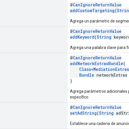
@
CanIgnoreReturnValue
addCustomTargeting
(
Stri
Agrega un parámetro de segment
@
CanIgnoreReturnValue
addKeyword
(
String
keywor
Agrega una palabra clave para f
@
CanIgnoreReturnValue
addNetworkExtrasBundle
(
Class
<
MediationExtra
Bundle
networkExtras
)
Agrega parámetros adicionales p
específico.
@
CanIgnoreReturnValue
setAdString
(
String
adStr
Establece una cadena de anunci