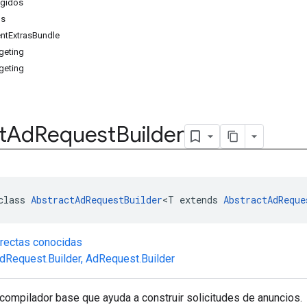
egidos
os
tExtrasBundle
geting
geting
t
Ad
Request
Builder
class 
AbstractAdRequestBuilder
<T extends 
AbstractAdReque
rectas conocidas
Request.Builder
,
AdRequest.Builder
compilador base que ayuda a construir solicitudes de anuncios.