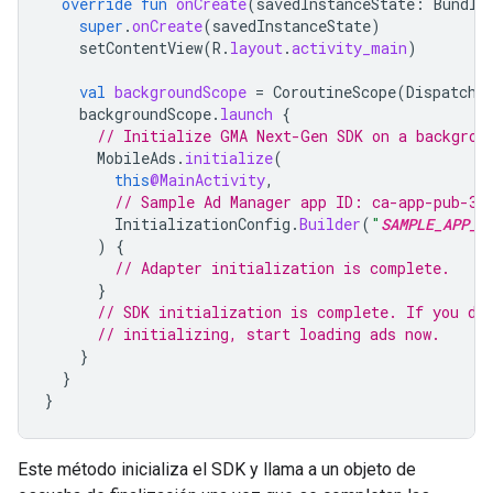
override
fun
onCreate
(
savedInstanceState
:
Bundle
super
.
onCreate
(
savedInstanceState
)
setContentView
(
R
.
layout
.
activity_main
)
val
backgroundScope
=
CoroutineScope
(
Dispatche
backgroundScope
.
launch
{
// Initialize 
GMA Next-Gen SDK
 on a backgrou
MobileAds
.
initialize
(
this
@MainActivity
,
// Sample Ad Manager app ID: ca-app-pub-39
InitializationConfig
.
Builder
(
"
SAMPLE_APP_I
)
{
// Adapter initialization is complete.
}
// SDK initialization is complete. If you do
// initializing, start loading ads now.
}
}
}
Este método inicializa el SDK y llama a un objeto de