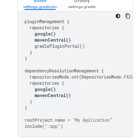
Kotlin
Groovy
pluginManagement
{
repositories
{
google
()
mavenCentral
()
gradlePluginPortal
()
}
}
dependencyResolutionManagement
{
repositoriesMode
.
set
(
RepositoriesMode
.
FAIL_
repositories
{
google
()
mavenCentral
()
}
}
rootProject
.
name
=
"My Application"
include
(
":app"
)