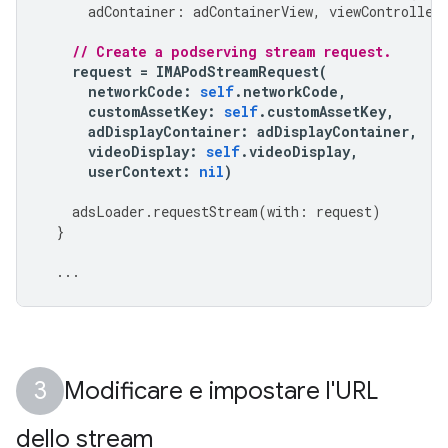
adContainer
:
adContainerView
,
viewController
// Create a podserving stream request.
request
=
IMAPodStreamRequest
(
networkCode
:
self
.
networkCode
,
customAssetKey
:
self
.
customAssetKey
,
adDisplayContainer
:
adDisplayContainer
,
videoDisplay
:
self
.
videoDisplay
,
userContext
:
nil
)
adsLoader
.
requestStream
(
with
:
request
)
}
...
Modificare e impostare l'URL
dello stream