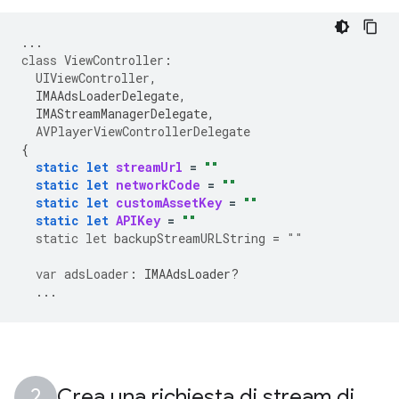
...
class
ViewController
:
UIViewController
,
IMAAdsLoaderDelegate
,
IMAStreamManagerDelegate
,
AVPlayerViewControllerDelegate
{
static
let
streamUrl
=
""
static
let
networkCode
=
""
static
let
customAssetKey
=
""
static
let
APIKey
=
""
static
let
backupStreamURLString
=
""
var
adsLoader
:
IMAAdsLoader
?
...
Crea una richiesta di stream di