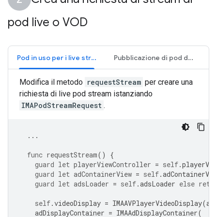
pod live o VOD
Pod in uso per i live streaming
Pubblicazione di pod di stream VOD
Modifica il metodo
requestStream
per creare una
richiesta di live pod stream istanziando
IMAPodStreamRequest
.
...
func
requestStream
()
{
guard
let
playerViewController
=
self
.
playerVie
guard
let
adContainerView
=
self
.
adContainerVie
guard
let
adsLoader
=
self
.
adsLoader
else
retu
self
.
videoDisplay
=
IMAAVPlayerVideoDisplay
(
av
adDisplayContainer
=
IMAAdDisplayContainer
(