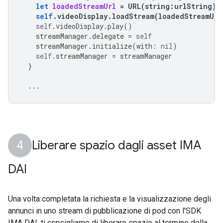
let
loadedStreamUrl
=
URL
(
string
:
urlString
)
self
.
videoDisplay
.
loadStream
(
loadedStreamUrl
self
.
videoDisplay
.
play
()
streamManager
.
delegate
=
self
streamManager
.
initialize
(
with
:
nil
)
self
.
streamManager
=
streamManager
}
...
Liberare spazio dagli asset IMA
DAI
Una volta completata la richiesta e la visualizzazione degli
annunci in uno stream di pubblicazione di pod con l'SDK
IMA DAI, ti consigliamo di liberare spazio al termine della