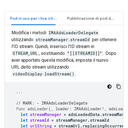
Pod in uso per i live streaming
Pubblicazione di pod di stream VOD
Modifica i metodi
IMAAdsLoaderDelegate
utilizzando
streamManager.streamId
per ottenere
l'ID stream. Quindi, inserisci l'ID stream in
STREAM_URL
, sostituendo
"[[STREAMID]]"
. Dopo
aver apportato questa modifica, imposta il nuovo
URL dello stream utilizzando
videoDisplay.loadStream()
.
...
// MARK: - IMAAdsLoaderDelegate
func
adsLoader
(
_
loader
:
IMAAdsLoader
!,
adsLoade
let
streamManager
=
adsLoadedData
.
streamMana
let
streamId
=
streamManager
.
streamId
let
urlString
=
streamUrl
.
replacingOccurrenc