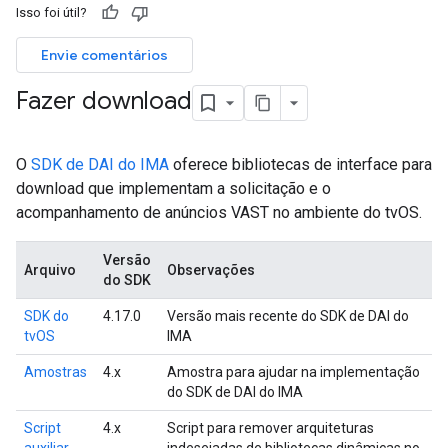
Isso foi útil?
Envie comentários
Fazer download
O
SDK de DAI do IMA
oferece bibliotecas de interface para
download que implementam a solicitação e o
acompanhamento de anúncios VAST no ambiente do tvOS.
Versão
Arquivo
Observações
do SDK
SDK do
4.17.0
Versão mais recente do SDK de DAI do
tvOS
IMA
Amostras
4.x
Amostra para ajudar na implementação
do SDK de DAI do IMA
Script
4.x
Script para remover arquiteturas