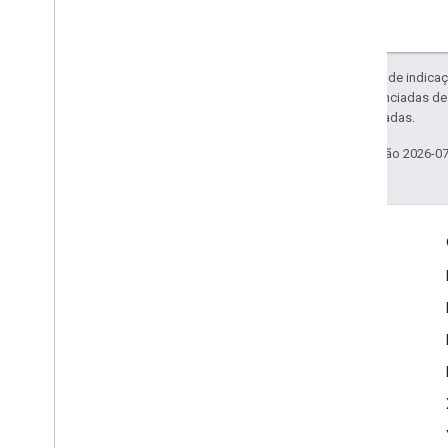
Exceto em caso de indicaç
código são licenciadas d
Oracle e/ou afiliadas.
Última atualização 2026-0
Envolver
Google Developer Program
Google Developer Groups
Google Developer Experts
Accelerators
Google Cloud & NVIDIA