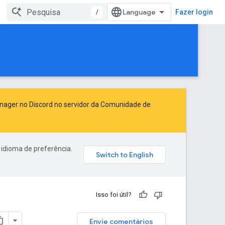
/
Fazer login
anager no Discord no servidor da
Comunidade de
 idioma de preferência.
Isso foi útil?
Envie comentários