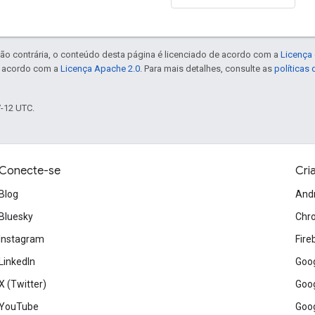
ão contrária, o conteúdo desta página é licenciado de acordo com a
Licença 
e acordo com a
Licença Apache 2.0
. Para mais detalhes, consulte as
políticas
7-12 UTC.
Conecte-se
Cri
Blog
And
Bluesky
Chr
Instagram
Fire
LinkedIn
Goog
X (Twitter)
Goog
YouTube
Goog