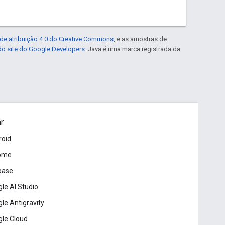
de atribuição 4.0 do Creative Commons
, e as amostras de
 do site do Google Developers
. Java é uma marca registrada da
ar
roid
ome
base
le AI Studio
le Antigravity
le Cloud