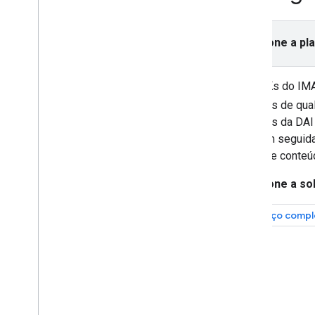
anúncios
Voltar para um intervalo de anúncio
ignorado
Selecione a pl
Integrar
Os SDKs do IMA 
Melhorar as campanhas
publicitárias com PPS
anúncios de qua
os SDKs da DAI 
Controlar a privacidade
vivo. Em seguida
Solicitar consentimento de usuários da
vídeo de conteú
UE
Ativar o processamento de dados
Selecione a so
restrito
Serviço compl