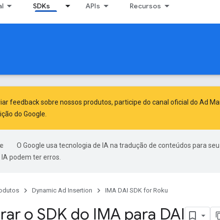
al
SDKs
APIs
Recursos
viar feedback sobre nossos produtos, participe do canal oficial do Ad M
ição do Google
.
O Google usa tecnologia de IA na tradução de conteúdos para seu
IA podem ter erros.
odutos
Dynamic Ad Insertion
IMA DAI SDK for Roku
rar o SDK do IMA para DAI