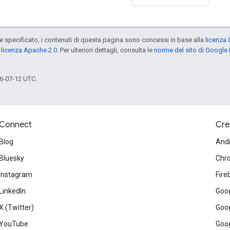
specificato, i contenuti di questa pagina sono concessi in base alla
licenza 
a
licenza Apache 2.0
. Per ulteriori dettagli, consulta le
norme del sito di Google
6-07-12 UTC.
Connect
Cre
Blog
And
Bluesky
Chr
Instagram
Fire
LinkedIn
Goog
X (Twitter)
Goog
YouTube
Goog