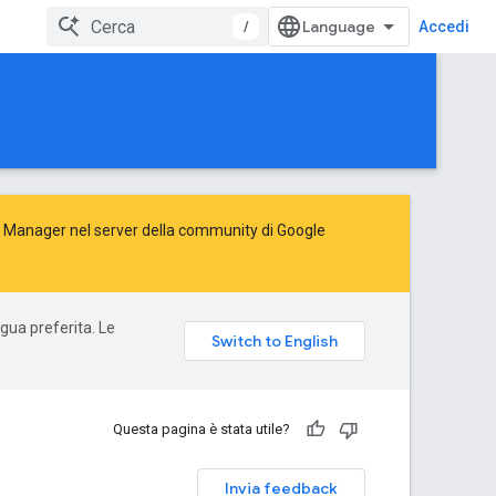
/
Accedi
Ad Manager nel server della
community di Google
ngua preferita. Le
Questa pagina è stata utile?
Invia feedback