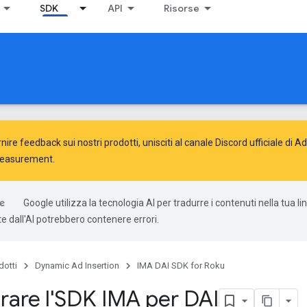
SDK
API
Risorse
nire feedback sui nostri prodotti, unisciti al canale Discord ufficiale di 
Measurement
.
Google utilizza la tecnologia AI per tradurre i contenuti nella tua li
e dall'AI potrebbero contenere errori.
dotti
Dynamic Ad Insertion
IMA DAI SDK for Roku
rare l'SDK IMA per DAI