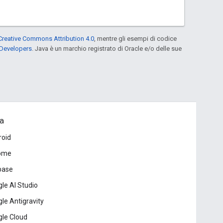
Creative Commons Attribution 4.0
, mentre gli esempi di codice
 Developers
. Java è un marchio registrato di Oracle e/o delle sue
a
roid
ome
base
le AI Studio
le Antigravity
le Cloud