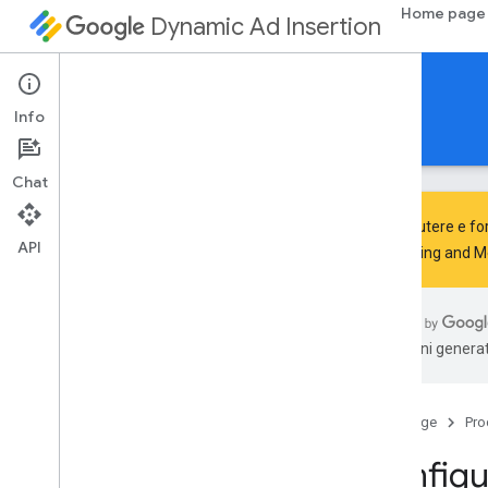
Home page
Dynamic Ad Insertion
SDK IMA DAI per Roku
Info
Guide
Riferimento
Scarica
Chat
Per discutere e for
API
Advertising and 
Configurare l'SDK IMA per DAI
Scopri
traduzioni generat
Controllare il supporto e la
compatibilità dell'SDK
Home page
Pro
Sviluppo
Gestire i metadati a tempo
Configu
Salvare e caricare i preferiti degli