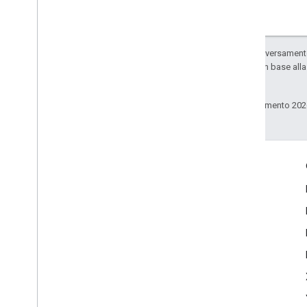
Salvo quando diversamente 
sono concessi in base all
consociate.
Ultimo aggiornamento 202
Coinvolgi
Google Developer Program
Google Developer Groups
Google Developer Experts
Accelerators
Google Cloud & NVIDIA