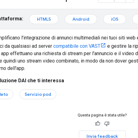
attaforma:
HTML5
Android
iOS
lificano l'integrazione di annunci multimediali nei tuoi siti we
ci da qualsiasi ad server
compatibile con VAST
e gestire la ri
app effettuano una richiesta di stream per l'annuncio e il video
e quindi uno stream video combinato, in modo da non dover gestire
rno dell'app.
luzione DAI che ti interessa
leto
Servizio pod
Questa pagina è stata utile?
Invia feedback