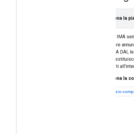
stream di annunci
Tornare a un'interruzione pubblicitaria
saltata
Seleziona la pi
Integra
Gli SDK IMA semp
Migliorare le campagne
pubblicitarie con i PPS
richiedere annun
SDK IMA DAI, le 
Controllare la privacy
L'SDK restituisc
Richiedere il consenso degli utenti
contenuti all'inte
dell'UE
Attivare il trattamento dati limitato
Seleziona la so
Servizio comp