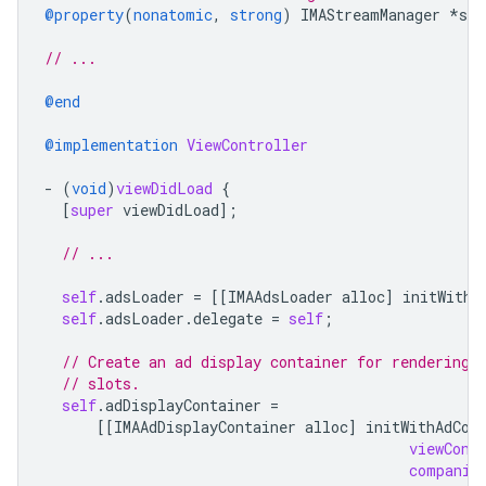
@property
(
nonatomic
,
strong
)
IMAStreamManager
*
str
// ...
@end
@implementation
ViewController
-
(
void
)
viewDidLoad
{
[
super
viewDidLoad
];
// ...
self
.
adsLoader
=
[[
IMAAdsLoader
alloc
]
initWithS
self
.
adsLoader
.
delegate
=
self
;
// Create an ad display container for rendering 
// slots.
self
.
adDisplayContainer
=
[[
IMAAdDisplayContainer
alloc
]
initWithAdCon
viewCont
companio