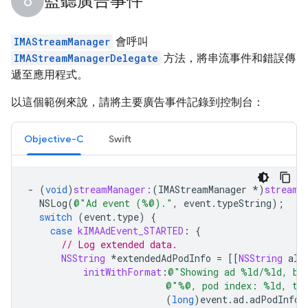
監聽廣告事件
IMAStreamManager
會呼叫
IMAStreamManagerDelegate
方法，將串流事件和錯誤傳
遞至應用程式。
以這個範例來說，請將主要廣告事件記錄到控制台：
Objective-C
Swift
-
(
void
)
streamManager:
(
IMAStreamManager
*
)
streamM
NSLog
(
@"Ad event (%@)."
,
event
.
typeString
);
switch
(
event
.
type
)
{
case
kIMAAdEvent_STARTED
:
{
// Log extended data.
NSString
*
extendedAdPodInfo
=
[[
NSString
all
initWithFormat
:
@"Showing ad %ld/%ld, bu
@"%@, pod index: %ld, ti
(
long
)
event
.
ad
.
adPodInfo
.