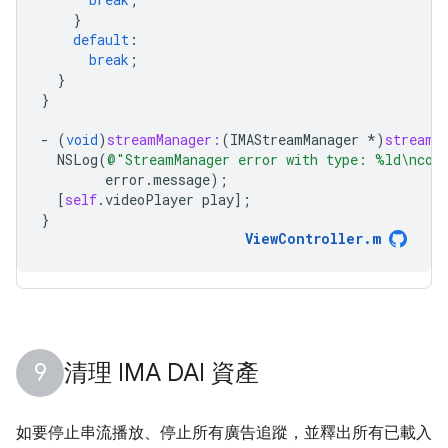
}
default
:
break
;
}
}
-
(
void
)
streamManager:
(
IMAStreamManager
*
)
streamM
NSLog
(
@"StreamManager error with type: %ld
\n
cod
error
.
message
);
[
self
.
videoPlayer
play
];
}
ViewController
.
m
清理 IMA DAI 資產
如要停止串流播放、停止所有廣告追蹤，並釋出所有已載入