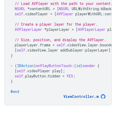
// Load AVPlayer with the path to your content.
NSURL
*
contentURL
=
[
NSURL
URLWithString
:
kBackup
self
.
videoPlayer
=
[
AVPlayer
playerWithURL
:
conte
// Create a player layer for the player.
AVPlayerLayer
*
playerLayer
=
[
AVPlayerLayer
play
// Size, position, and display the AVPlayer.
playerLayer
.
frame
=
self
.
videoView
.
layer
.
bounds
;
[
self
.
videoView
.
layer
addSublayer
:
playerLayer
];
}
-
(
IBAction
)
onPlayButtonTouch:
(
id
)
sender
{
[
self
.
videoPlayer
play
];
self
.
playButton
.
hidden
=
YES
;
}
@end
ViewController
.
m