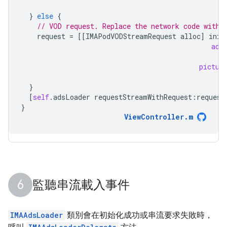
}
else
{
// VOD request. Replace the network code with 
request
=
[[
IMAPodVODStreamRequest
alloc
]
init
adD
pictur
}
[
self
.
adsLoader
requestStreamWithRequest
:
request
}
ViewController
.
m
監聽串流載入事件
IMAAdsLoader
類別會在初始化成功或串流要求失敗時，