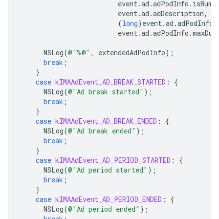
event
.
ad
.
adPodInfo
.
isBump
event
.
ad
.
adDescription
,
e
(
long
)
event
.
ad
.
adPodInfo
.
event
.
ad
.
adPodInfo
.
maxDur
NSLog
(
@"%@"
,
extendedAdPodInfo
);
break
;
}
case
kIMAAdEvent_AD_BREAK_STARTED
:
{
NSLog
(
@"Ad break started"
);
break
;
}
case
kIMAAdEvent_AD_BREAK_ENDED
:
{
NSLog
(
@"Ad break ended"
);
break
;
}
case
kIMAAdEvent_AD_PERIOD_STARTED
:
{
NSLog
(
@"Ad period started"
);
break
;
}
case
kIMAAdEvent_AD_PERIOD_ENDED
:
{
NSLog
(
@"Ad period ended"
);
break
;