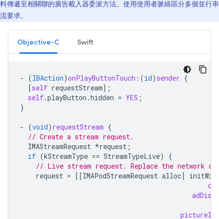
料傳遞至相關聯的廣告載入器委派方法。使用使用者脈絡區分多個並行串
流要求。
Objective-C
Swift
-
(
IBAction
)
onPlayButtonTouch:
(
id
)
sender
{
[
self
requestStream
];
self
.
playButton
.
hidden
=
YES
;
}
-
(
void
)
requestStream
{
// Create a stream request.
IMAStreamRequest
*
request
;
if
(
kStreamType
==
StreamTypeLive
)
{
// Live stream request. Replace the network co
request
=
[[
IMAPodStreamRequest
alloc
]
initWit
cu
adDisp
pictureIn