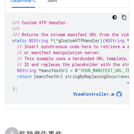
Objective-C
Swift
/// Custom VTP Handler.
///
/// Returns the stream manifest URL from the video
static
NSString
*
(
^
gCustomVTPHandler
)(
NSString
*
)
// Insert synchronous code here to retrieve a st
// or manifest manipulation server.
// This example uses a hardcoded URL template, c
// ID and replaces the placeholder with the stre
NSString
*
manifestUrl
=
@"YOUR_MANIFEST_URL_TEM
return
[
manifestUrl
stringByReplacingOccurrences
wi
};
ViewController
.
m