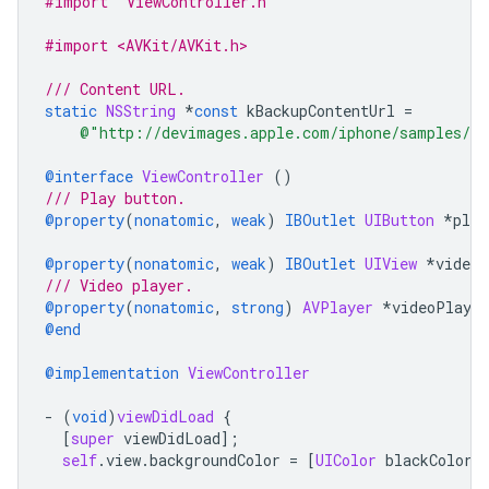
#import "ViewController.h"
#import <AVKit/AVKit.h>
/// Content URL.
static
NSString
*
const
kBackupContentUrl
=
@"http://devimages.apple.com/iphone/samples/bi
@interface
ViewController
()
/// Play button.
@property
(
nonatomic
,
weak
)
IBOutlet
UIButton
*
play
@property
(
nonatomic
,
weak
)
IBOutlet
UIView
*
videoV
/// Video player.
@property
(
nonatomic
,
strong
)
AVPlayer
*
videoPlayer
@end
@implementation
ViewController
-
(
void
)
viewDidLoad
{
[
super
viewDidLoad
];
self
.
view
.
backgroundColor
=
[
UIColor
blackColor
]