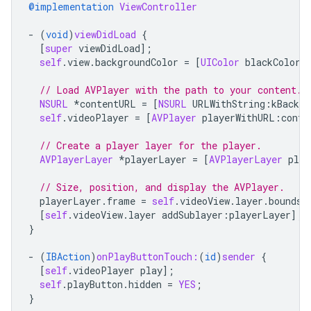
@implementation
ViewController
-
(
void
)
viewDidLoad
{
[
super
viewDidLoad
];
self
.
view
.
backgroundColor
=
[
UIColor
blackColor
]
// Load AVPlayer with the path to your content.
NSURL
*
contentURL
=
[
NSURL
URLWithString
:
kBackup
self
.
videoPlayer
=
[
AVPlayer
playerWithURL
:
conte
// Create a player layer for the player.
AVPlayerLayer
*
playerLayer
=
[
AVPlayerLayer
play
// Size, position, and display the AVPlayer.
playerLayer
.
frame
=
self
.
videoView
.
layer
.
bounds
;
[
self
.
videoView
.
layer
addSublayer
:
playerLayer
];
}
-
(
IBAction
)
onPlayButtonTouch:
(
id
)
sender
{
[
self
.
videoPlayer
play
];
self
.
playButton
.
hidden
=
YES
;
}