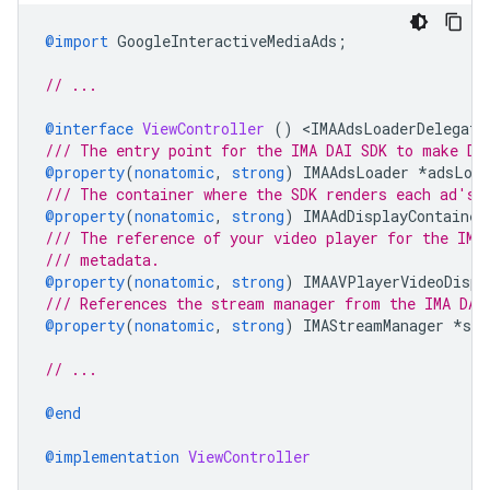
@import
GoogleInteractiveMediaAds
;
// ...
@interface
ViewController
()
<
IMAAdsLoaderDelegate
/// The entry point for the IMA DAI SDK to make DA
@property
(
nonatomic
,
strong
)
IMAAdsLoader
*
adsLoad
/// The container where the SDK renders each ad's 
@property
(
nonatomic
,
strong
)
IMAAdDisplayContainer
/// The reference of your video player for the IMA
/// metadata.
@property
(
nonatomic
,
strong
)
IMAAVPlayerVideoDispl
/// References the stream manager from the IMA DAI
@property
(
nonatomic
,
strong
)
IMAStreamManager
*
str
// ...
@end
@implementation
ViewController