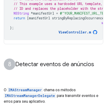
// This example uses a hardcoded URL template, c
// ID and replaces the placeholder with the stre
NSString
*
manifestUrl
=
@"YOUR_MANIFEST_URL_TEM
return
[
manifestUrl
stringByReplacingOccurrences
wi
};
ViewController
.
m
Detectar eventos de anúncios
O
IMAStreamManager
chama os métodos
IMAStreamManagerDelegate
para transmitir eventos e
erros para seu aplicativo.