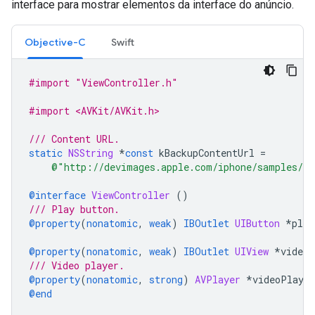
interface para mostrar elementos da interface do anúncio.
Objective-C
Swift
#import "ViewController.h"
#import <AVKit/AVKit.h>
/// Content URL.
static
NSString
*
const
kBackupContentUrl
=
@"http://devimages.apple.com/iphone/samples/bi
@interface
ViewController
()
/// Play button.
@property
(
nonatomic
,
weak
)
IBOutlet
UIButton
*
play
@property
(
nonatomic
,
weak
)
IBOutlet
UIView
*
videoV
/// Video player.
@property
(
nonatomic
,
strong
)
AVPlayer
*
videoPlayer
@end