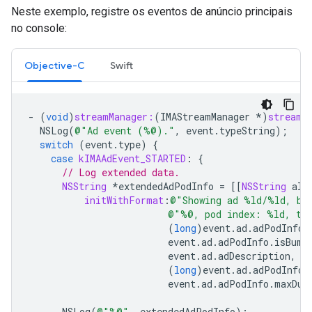
Neste exemplo, registre os eventos de anúncio principais
no console:
Objective-C
Swift
-
(
void
)
streamManager:
(
IMAStreamManager
*
)
streamM
NSLog
(
@"Ad event (%@)."
,
event
.
typeString
);
switch
(
event
.
type
)
{
case
kIMAAdEvent_STARTED
:
{
// Log extended data.
NSString
*
extendedAdPodInfo
=
[[
NSString
all
initWithFormat
:
@"Showing ad %ld/%ld, bu
@"%@, pod index: %ld, ti
(
long
)
event
.
ad
.
adPodInfo
.
event
.
ad
.
adPodInfo
.
isBump
event
.
ad
.
adDescription
,
e
(
long
)
event
.
ad
.
adPodInfo
.
event
.
ad
.
adPodInfo
.
maxDur
NSLog
(
@"%@"
,
extendedAdPodInfo
);