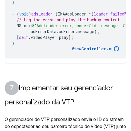
}
-
(
void
)
adsLoader:
(
IMAAdsLoader
*
)
loader
failedWi
// Log the error and play the backup content.
NSLog
(
@"AdsLoader error, code:%ld, message: %@"
adErrorData
.
adError
.
message
);
[
self
.
videoPlayer
play
];
}
ViewController
.
m
Implementar seu gerenciador
personalizado da VTP
O gerenciador de VTP personalizado envia o ID do stream
do espectador ao seu parceiro técnico de vídeo (VTP) junto