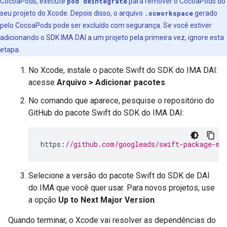
CocoaPods, execute
pod deintegrate
para remover o CocoaPods do
seu projeto do Xcode. Depois disso, o arquivo
.xcworkspace
gerado
pelo CocoaPods pode ser excluído com segurança. Se você estiver
adicionando o SDK IMA DAI a um projeto pela primeira vez, ignore esta
etapa.
No Xcode, instale o pacote Swift do SDK do IMA DAI:
acesse
Arquivo > Adicionar pacotes
.
No comando que aparece, pesquise o repositório do
GitHub do pacote Swift do SDK do IMA DAI:
https
:
//github.com/googleads/swift-package-ma
Selecione a versão do pacote Swift do SDK de DAI
do IMA que você quer usar. Para novos projetos, use
a opção
Up to Next Major Version
.
Quando terminar, o Xcode vai resolver as dependências do