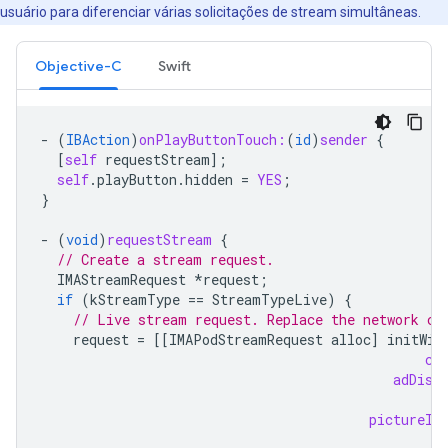
usuário para diferenciar várias solicitações de stream simultâneas.
Objective-C
Swift
-
(
IBAction
)
onPlayButtonTouch:
(
id
)
sender
{
[
self
requestStream
];
self
.
playButton
.
hidden
=
YES
;
}
-
(
void
)
requestStream
{
// Create a stream request.
IMAStreamRequest
*
request
;
if
(
kStreamType
==
StreamTypeLive
)
{
// Live stream request. Replace the network co
request
=
[[
IMAPodStreamRequest
alloc
]
initWit
cu
adDisp
pictureIn