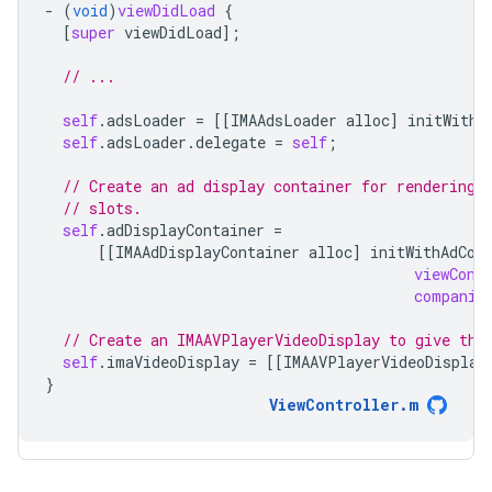
-
(
void
)
viewDidLoad
{
[
super
viewDidLoad
];
// ...
self
.
adsLoader
=
[[
IMAAdsLoader
alloc
]
initWithS
self
.
adsLoader
.
delegate
=
self
;
// Create an ad display container for rendering 
// slots.
self
.
adDisplayContainer
=
[[
IMAAdDisplayContainer
alloc
]
initWithAdCon
viewCont
companio
// Create an IMAAVPlayerVideoDisplay to give the
self
.
imaVideoDisplay
=
[[
IMAAVPlayerVideoDisplay
}
ViewController
.
m