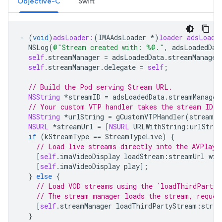
Objective-C
Swift
-
(
void
)
adsLoader:
(
IMAAdsLoader
*
)
loader
adsLoade
NSLog
(
@"Stream created with: %@."
,
adsLoadedDat
self
.
streamManager
=
adsLoadedData
.
streamManager
self
.
streamManager
.
delegate
=
self
;
// Build the Pod serving Stream URL.
NSString
*
streamID
=
adsLoadedData
.
streamManager
// Your custom VTP handler takes the stream ID a
NSString
*
urlString
=
gCustomVTPHandler
(
streamID
NSURL
*
streamUrl
=
[
NSURL
URLWithString
:
urlStrin
if
(
kStreamType
==
StreamTypeLive
)
{
// Load live streams directly into the AVPlaye
[
self
.
imaVideoDisplay
loadStream
:
streamUrl
wit
[
self
.
imaVideoDisplay
play
];
}
else
{
// Load VOD streams using the `loadThirdPartyS
// The stream manager loads the stream, reques
[
self
.
streamManager
loadThirdPartyStream
:
strea
}