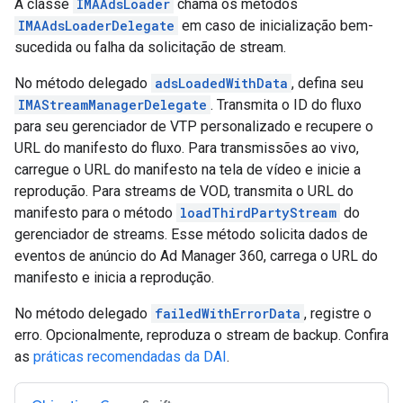
A classe
IMAAdsLoader
chama os métodos
IMAAdsLoaderDelegate
em caso de inicialização bem-
sucedida ou falha da solicitação de stream.
No método delegado
adsLoadedWithData
, defina seu
IMAStreamManagerDelegate
. Transmita o ID do fluxo
para seu gerenciador de VTP personalizado e recupere o
URL do manifesto do fluxo. Para transmissões ao vivo,
carregue o URL do manifesto na tela de vídeo e inicie a
reprodução. Para streams de VOD, transmita o URL do
manifesto para o método
loadThirdPartyStream
do
gerenciador de streams. Esse método solicita dados de
eventos de anúncio do Ad Manager 360, carrega o URL do
manifesto e inicia a reprodução.
No método delegado
failedWithErrorData
, registre o
erro. Opcionalmente, reproduza o stream de backup. Confira
as
práticas recomendadas da DAI
.