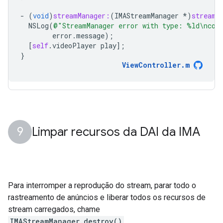
-
(
void
)
streamManager:
(
IMAStreamManager
*
)
streamM
NSLog
(
@"StreamManager error with type: %ld
\n
cod
error
.
message
);
[
self
.
videoPlayer
play
];
}
ViewController
.
m
Limpar recursos da DAI da IMA
Para interromper a reprodução do stream, parar todo o
rastreamento de anúncios e liberar todos os recursos de
stream carregados, chame
IMAStreamManager.destroy()
.