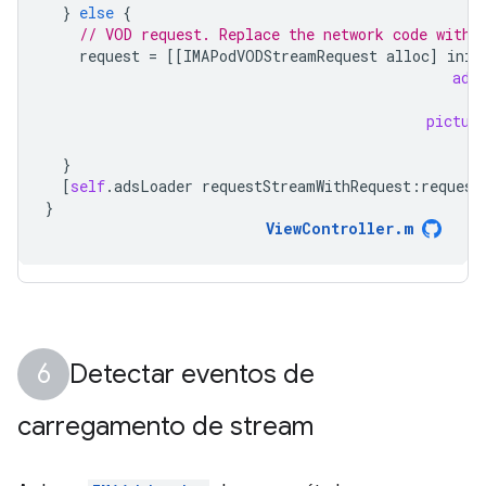
}
else
{
// VOD request. Replace the network code with 
request
=
[[
IMAPodVODStreamRequest
alloc
]
init
adD
pictur
}
[
self
.
adsLoader
requestStreamWithRequest
:
request
}
ViewController
.
m
Detectar eventos de
carregamento de stream