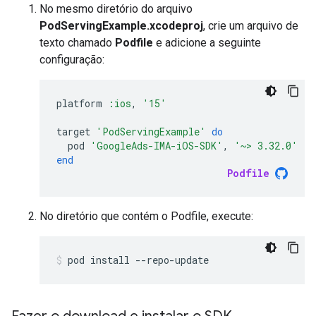
No mesmo diretório do arquivo
PodServingExample.xcodeproj
, crie um arquivo de
texto chamado
Podfile
e adicione a seguinte
configuração:
platform
:ios
,
'15'
target
'PodServingExample'
do
pod
'GoogleAds-IMA-iOS-SDK'
,
'~> 3.32.0'
end
Podfile
No diretório que contém o Podfile, execute:
pod
install
--repo-update