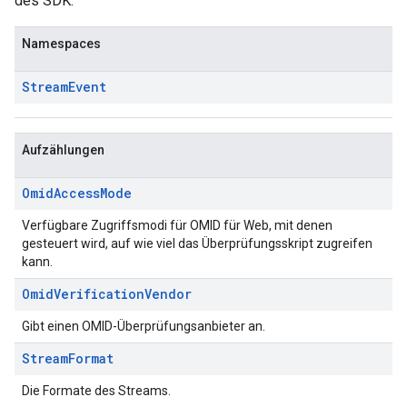
des SDK.
Namespaces
Stream
Event
Aufzählungen
Omid
Access
Mode
Verfügbare Zugriffsmodi für OMID für Web, mit denen
gesteuert wird, auf wie viel das Überprüfungsskript zugreifen
kann.
Omid
Verification
Vendor
Gibt einen OMID-Überprüfungsanbieter an.
Stream
Format
Die Formate des Streams.