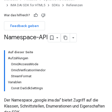
IMA DAI SDK for HTML5
SDKs
Referenzen
War das hilfreich?
Feedback geben
Namespace-API
Auf dieser Seite
Aufzählungen
OmidAccessMode
OmidVerificationVendor
StreamFormat
Variablen
Const DaiSdkSettings
Der Namespace „google.ima.dai“ bietet Zugriff auf die
Klassen, Schnittstellen, Enumerationen und Eigenschaften