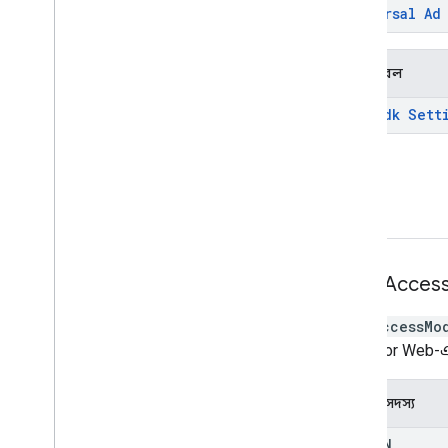
Universal Ad
ভেরিয়েবল
Dai Sdk Sett
গণনা
Omid
Acces
OmidAccessMo
OMID for Web-এর 
গণনার সদস্য
DOMAIN