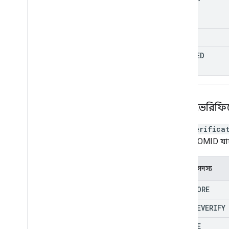
FULL
LIMITED
ওমিডভেরিফি
OmidVerifica
একজন OMID যাচাই
গণনার সদস্য
COMSCORE
DOUBLEVERIFY
GOOGLE