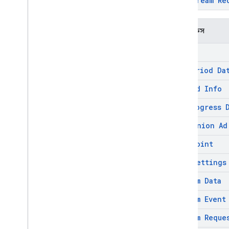
VODStream Re
ইন্টারফেস
Ad
Ad Period Da
Ad Pod Info
Ad Progress 
Companion Ad
Cue Point
Sdk Settings
Stream Data
Stream Event
Stream Reque