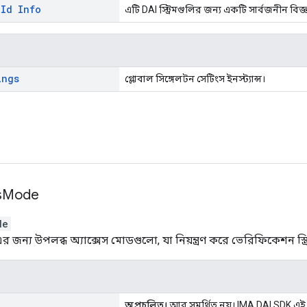
 Id Info
এটি DAI স্ট্রিমগুলির জন্য একটি সার্বজনীন বি
ings
গ্লোবাল সিঙ্গেলটন সেটিংস ইনস্ট্যান্স।
s
Mode
de
জন্য উপলব্ধ অ্যাক্সেস মোডগুলো, যা নিয়ন্ত্রণ করে ভেরিফিকেশন স্ক্
অপ্রচলিত।
আর সমর্থিত নয়। IMA DAI SDK এই 