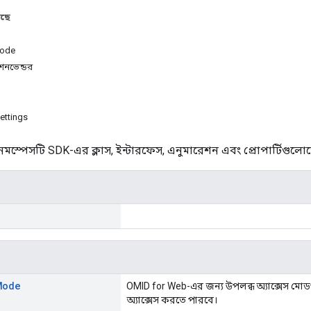
আছে
ode
শনভেন্ডর
ettings
েমস্পেসটি SDK-এর ক্লাস, ইন্টারফেস, এনুমারেশন এবং প্রোপার্টিগুলোতে
Mode
OMID for Web-এর জন্য উপলব্ধ অ্যাক্সেস মোডগুল
অ্যাক্সেস করতে পারবে।