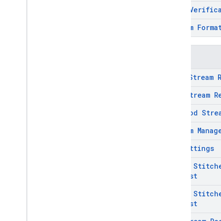
Omid Verific
Stream Forma
ক্লাস
Live Stream 
Pod Stream R
Pod Vod Stre
Stream Manag
Ui Settings
Video Stitch
Request
Video Stitch
Request