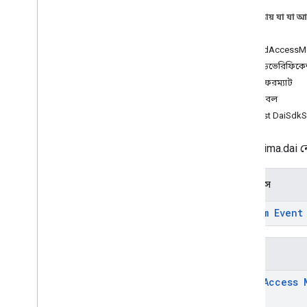
Video
Stitcher
Live
Stream
Request
এই পৃষ্ঠায় যা যা 
Video
Stitcher
Vod
Stream
Request
গণনা
VODStream
Request
OmidAccessM
ওমিডভেরিফিকে
ইন্টারফেস
স্ট্রিমফরম্যাট
বিজ্ঞাপন
ভেরিয়েবল
Ad
Period
Data
Const DaiSdkS
Ad
Pod
Info
Ad
Progress
Data
google.ima.dai ন
সঙ্গী বিজ্ঞাপন
ক্যুপয়েন্ট
এসডিকেসেটিংস
নেমস্পেস
স্ট্রিম ডেটা
Stream Event
স্ট্রিম ইভেন্ট
স্ট্রিম অনুরোধ
Universal
Ad
Id
Info
গণনা
নামস্থান
Omid Access 
স্ট্রিম ইভেন্ট