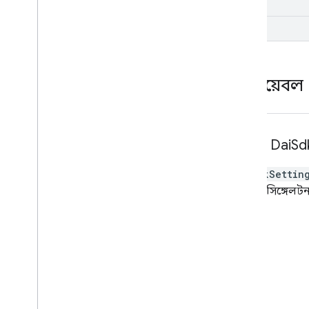
DASH
HLS
ভেরিয়েবল
Const
Dai
Sd
DaiSdkSettin
গ্লোবাল সিঙ্গেলটন 