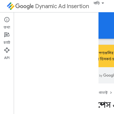
বাড়ি
Dynamic Ad Insertion
HTML5 এর জন্য IMA DAI SDK
তথ্য
নির্দেশিকা
রেফারেন্স
ডাউনলোড করুন
চ্যাট
আমাদের পণ্যগুলির 
API
ম্যানেজার ডিসকর্ড 
google
.
ima
.
dai
.
api
ক্লাস
লাইভস্ট্রিম অনুরোধ
পডস্ট্রিম অনুরোধ
হোম
প্রোডাক্ট
Pod
Vod
Stream
Request
নেমস্পে
স্ট্রিম ম্যানেজার
ইউআই সেটিংস