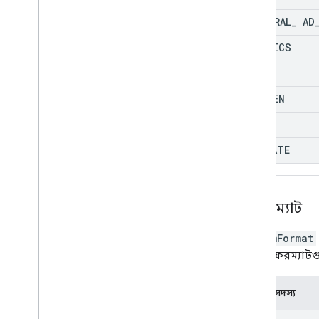
INTEGRAL
_
AD
MEETRICS
MOAT
NIELSEN
OTHER
PIXELATE
স্ট্রিমফরম্যাট
StreamFormat
স্ট্রিমের ফরম্যাট
গণনার সদস্য