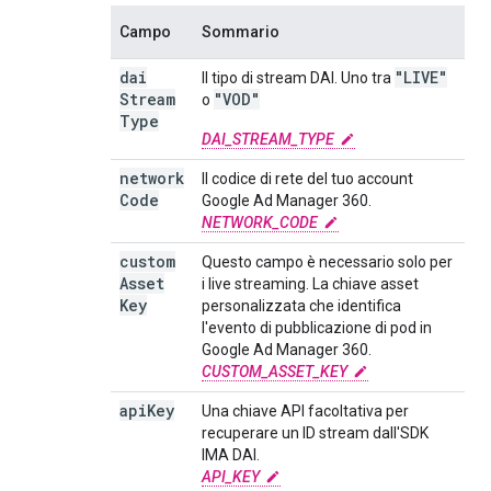
Campo
Sommario
dai
"LIVE"
Il tipo di stream DAI. Uno tra
Stream
"VOD"
o
Type
DAI_STREAM_TYPE
network
Il codice di rete del tuo account
Code
Google Ad Manager 360.
NETWORK_CODE
custom
Questo campo è necessario solo per
Asset
i live streaming. La chiave asset
Key
personalizzata che identifica
l'evento di pubblicazione di pod in
Google Ad Manager 360.
CUSTOM_ASSET_KEY
api
Key
Una chiave API facoltativa per
recuperare un ID stream dall'SDK
IMA DAI.
API_KEY