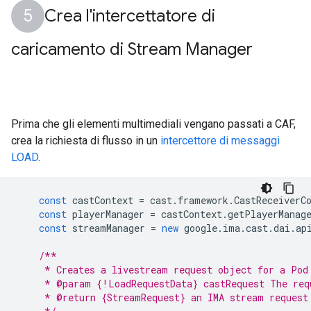
Crea l'intercettatore di
caricamento di Stream Manager
Prima che gli elementi multimediali vengano passati a CAF,
crea la richiesta di flusso in un
intercettore di messaggi
LOAD
.
const
castContext
=
cast
.
framework
.
CastReceiverC
const
playerManager
=
castContext
.
getPlayerManag
const
streamManager
=
new
google
.
ima
.
cast
.
dai
.
ap
/**
     * Creates a livestream request object for a Pod
     * @param {!LoadRequestData} castRequest The req
     * @return {StreamRequest} an IMA stream request