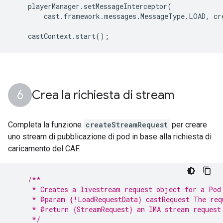
playerManager
.
setMessageInterceptor
(
cast
.
framework
.
messages
.
MessageType
.
LOAD
,
cr
castContext
.
start
();
Crea la richiesta di stream
Completa la funzione
createStreamRequest
per creare
uno stream di pubblicazione di pod in base alla richiesta di
caricamento del CAF.
/**
     * Creates a livestream request object for a Pod
     * @param {!LoadRequestData} castRequest The req
     * @return {StreamRequest} an IMA stream request
     */