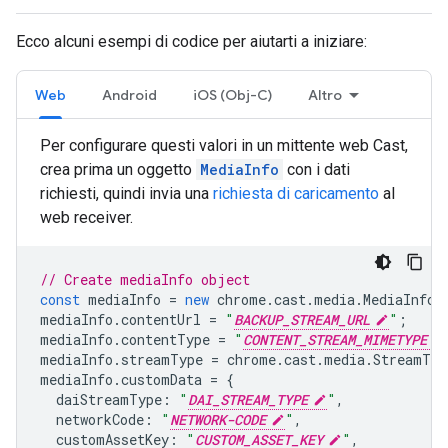
Ecco alcuni esempi di codice per aiutarti a iniziare:
Web
Android
iOS (Obj-C)
Altro
Per configurare questi valori in un mittente web Cast,
crea prima un oggetto
MediaInfo
con i dati
richiesti, quindi invia una
richiesta di caricamento
al
web receiver.
// Create mediaInfo object
const
mediaInfo
=
new
chrome
.
cast
.
media
.
MediaInfo
(
mediaInfo
.
contentUrl
=
"
BACKUP_STREAM_URL
"
;
mediaInfo
.
contentType
=
"
CONTENT_STREAM_MIMETYPE
mediaInfo
.
streamType
=
chrome
.
cast
.
media
.
StreamTyp
mediaInfo
.
customData
=
{
daiStreamType
:
"
DAI_STREAM_TYPE
"
,
networkCode
:
"
NETWORK-CODE
"
,
customAssetKey
:
"
CUSTOM_ASSET_KEY
"
,