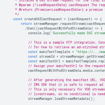
     * Initates a DAI stream request for the final s
     * @param {!LoadRequestData} castRequest The req
     * @return {Promise<LoadRequestData>} a promise 
     */
const
createDAICastRequest
=
(
castRequest
)
=
>
{
return
streamManager
.
requestStream
(
castReque
.
then
((
castRequestWithPodStreamData
)
=
>
{
console
.
log
(
'Successfully made DAI strea
// This is a sample VTP integration. Con
// for how to retrieve an ad-stitched st
const
manifestTemplate
=
"https://.../ma
const
streamId
=
streamManager
.
getStream
const
manifestUrl
=
manifestTemplate
.
rep
// Assign your manifestUrl to the reques
castRequestWithPodStreamData
.
media
.
conte
// After generating the manifest URL, VO
// IMA SDK that it is safe to request ad
// This is only necessary for VOD stream
// livestreams, so no conditional is nee
streamManager
.
loadStreamMetadata
();