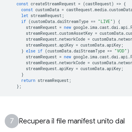
const
createStreamRequest
=
(
castRequest
)
=
>
{
const
customData
=
castRequest
.
media
.
customDat
let
streamRequest
;
if
(
customData
.
daiStreamType
==
"LIVE"
)
{
streamRequest
=
new
google
.
ima
.
cast
.
dai
.
api
.
streamRequest
.
customAssetKey
=
customData
.
cu
streamRequest
.
networkCode
=
customData
.
netwo
streamRequest
.
apiKey
=
customData
.
apiKey
;
}
else
if
(
customData
.
daiStreamType
==
"VOD"
)
streamRequest
=
new
google
.
ima
.
cast
.
dai
.
api
.
streamRequest
.
networkCode
=
customData
.
netwo
streamRequest
.
apiKey
=
customData
.
apiKey
;
}
return
streamRequest
;
};
Recupera il file manifest unito dal