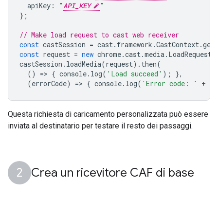
apiKey
:
"
API_KEY
"
};
// Make load request to cast web receiver
const
castSession
=
cast
.
framework
.
CastContext
.
get
const
request
=
new
chrome
.
cast
.
media
.
LoadRequest
(
castSession
.
loadMedia
(
request
).
then
(
()
=
>
{
console
.
log
(
'Load succeed'
);
},
(
errorCode
)
=
>
{
console
.
log
(
'Error code: '
+
er
Questa richiesta di caricamento personalizzata può essere
inviata al destinatario per testare il resto dei passaggi.
Crea un ricevitore CAF di base