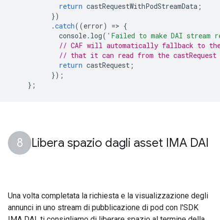
return
castRequestWithPodStreamData
;
})
.
catch
((
error
)
=
>
{
console
.
log
(
'Failed to make DAI stream r
// CAF will automatically fallback to th
// that it can read from the castRequest
return
castRequest
;
});
};
Libera spazio dagli asset IMA DAI
Una volta completata la richiesta e la visualizzazione degli
annunci in uno stream di pubblicazione di pod con l'SDK
IMA DAI, ti consigliamo di liberare spazio al termine della