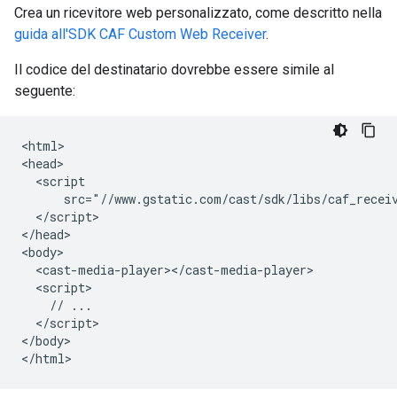
Crea un ricevitore web personalizzato, come descritto nella
guida all'SDK CAF Custom Web Receiver
.
Il codice del destinatario dovrebbe essere simile al
seguente:
<html>

<head>

  <script

      src="//www.gstatic.com/cast/sdk/libs/caf_receiv
  </script>

</head>

<body>

  <cast-media-player></cast-media-player>

  <script>

    // ...

  </script>

</body>
