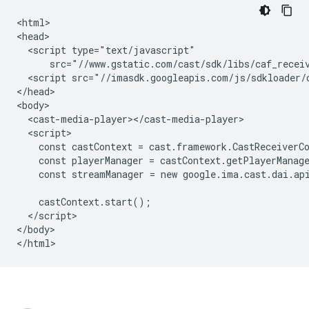
<html>

<head>

  <script type="text/javascript"

      src="//www.gstatic.com/cast/sdk/libs/caf_receiv
  <script src="//imasdk.googleapis.com/js/sdkloader/c
</head>

<body>

  <cast-media-player></cast-media-player>

  <script>

    const castContext = cast.framework.CastReceiverCo
    const playerManager = castContext.getPlayerManage
    const streamManager = new google.ima.cast.dai.api
    castContext.start();

  </script>

</body>
