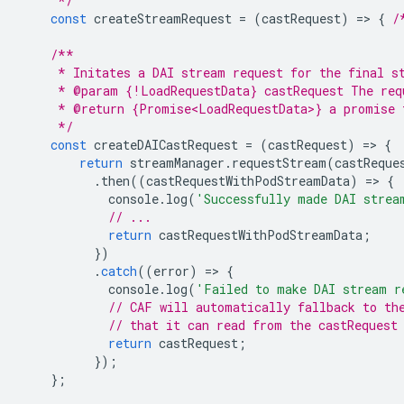
     */
const
createStreamRequest
=
(
castRequest
)
=
>
{
/
/**
     * Initates a DAI stream request for the final s
     * @param {!LoadRequestData} castRequest The req
     * @return {Promise<LoadRequestData>} a promise 
     */
const
createDAICastRequest
=
(
castRequest
)
=
>
{
return
streamManager
.
requestStream
(
castReque
.
then
((
castRequestWithPodStreamData
)
=
>
{
console
.
log
(
'Successfully made DAI strea
// ...
return
castRequestWithPodStreamData
;
})
.
catch
((
error
)
=
>
{
console
.
log
(
'Failed to make DAI stream r
// CAF will automatically fallback to th
// that it can read from the castRequest
return
castRequest
;
});
};