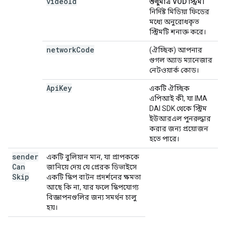
video
Id
শুধুমাত্র VOD স্ট্রিম।
নির্দিষ্ট মিডিয়া ফিডের
মধ্যে অনুরোধকৃত
স্ট্রিমটি শনাক্ত করে।
network
Code
(ঐচ্ছিক) আপনার
গুগল অ্যাড ম্যানেজার
নেটওয়ার্ক কোড।
Api
Key
একটি ঐচ্ছিক
এপিআই কী, যা IMA
DAI SDK থেকে স্ট্রিম
ইউআরএল পুনরুদ্ধার
করার জন্য প্রয়োজন
হতে পারে।
sender
একটি বুলিয়ান মান, যা প্রাপককে
Can
জানিয়ে দেয় যে প্রেরক ডিভাইসে
Skip
একটি স্কিপ বাটন প্রদর্শনের ক্ষমতা
আছে কি না, যার ফলে স্কিপযোগ্য
বিজ্ঞাপনগুলির জন্য সমর্থন চালু
হয়।