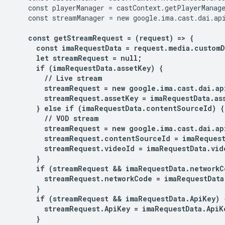
    const playerManager = castContext.getPlayerManage
    const streamManager = new google.ima.cast.dai.api
const getStreamRequest = (request) => {

      const imaRequestData = request.media.customDa
      let streamRequest = null;

      if (imaRequestData.assetKey) {

        // Live stream

        streamRequest = new google.ima.cast.dai.ap
        streamRequest.assetKey = imaRequestData.ass
      } else if (imaRequestData.contentSourceId) {

        // VOD stream

        streamRequest = new google.ima.cast.dai.ap
        streamRequest.contentSourceId = imaRequest
        streamRequest.videoId = imaRequestData.vide
      }

      if (streamRequest && imaRequestData.networkC
        streamRequest.networkCode = imaRequestData
      }

      if (streamRequest && imaRequestData.ApiKey) {
        streamRequest.ApiKey = imaRequestData.ApiKe
      }
