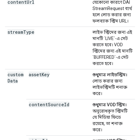
content
Url
যেকোনো কারণে DAI
StreamRequest ব্যর্থ
হলে লোড করার জন্য
ফলব্যাক স্ট্রিম URL।
stream
Type
লাইভ স্ট্রিমের জন্য এই
মানটি `LIVE`-এ সেট
করতে হবে। VOD
স্ট্রিমের জন্য এই মানটি
`BUFFERED`-এ সেট
করতে হবে।
custom
asset
Key
শুধুমাত্র লাইভস্ট্রিম।
Data
লোড করার জন্য
লাইভস্ট্রিমটি শনাক্ত
করে।
content
Source
Id
শুধুমাত্র VOD স্ট্রিম।
অনুরোধকৃত স্ট্রিমটি
যে মিডিয়া ফিডে
রয়েছে, তা শনাক্ত
করে।