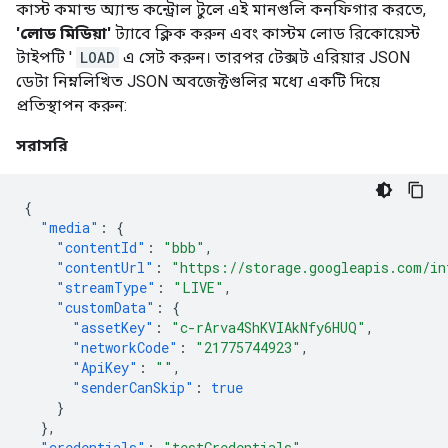
কাস্ট কমান্ড অ্যান্ড কন্ট্রোল টুলে এই মানগুলি কনফিগার করতে,
'লোড মিডিয়া'
ট্যাবে ক্লিক করুন এবং কাস্টম লোড রিকোয়েস্ট
টাইপটি '
LOAD
এ সেট করুন। তারপর টেক্সট এরিয়ার JSON
ডেটা নিম্নলিখিত JSON অবজেক্টগুলির মধ্যে একটি দিয়ে
প্রতিস্থাপন করুন:
সরাসরি
{
"media"
:
{
"contentId"
:
"bbb"
,
"contentUrl"
:
"https://storage.googleapis.com/in
"streamType"
:
"LIVE"
,
"customData"
:
{
"assetKey"
:
"c-rArva4ShKVIAkNfy6HUQ"
,
"networkCode"
:
"21775744923"
,
"ApiKey"
:
""
,
"senderCanSkip"
:
true
}
},
"credentials"
:
"testCredentials"