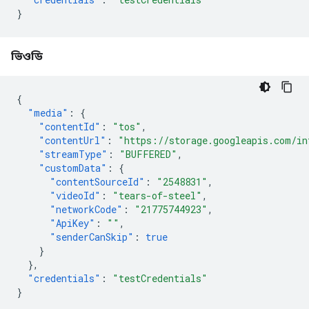
}
ভিওডি
{
"media"
:
{
"contentId"
:
"tos"
,
"contentUrl"
:
"https://storage.googleapis.com/in
"streamType"
:
"BUFFERED"
,
"customData"
:
{
"contentSourceId"
:
"2548831"
,
"videoId"
:
"tears-of-steel"
,
"networkCode"
:
"21775744923"
,
"ApiKey"
:
""
,
"senderCanSkip"
:
true
}
},
"credentials"
:
"testCredentials"
}