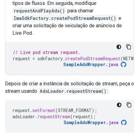
tipos de fluxos. Em seguida, modifique
requestAndPlayAds()
para chamar
ImaSdkFactory.createPodStreamRequest()
e
criar uma solicitação de veiculação de anúncios de
Live Pod.
// Live pod stream request.
request
=
sdkFactory
.
createPodStreamRequest
(
NETWOR
SampleAdsWrapper
.
java
Depois de criar a instância de solicitação de stream, peça o
stream usando
AdsLoader.requestStream()
:
request
.
setFormat
(
STREAM_FORMAT
);
adsLoader
.
requestStream
(
request
);
SampleAdsWrapper
.
java