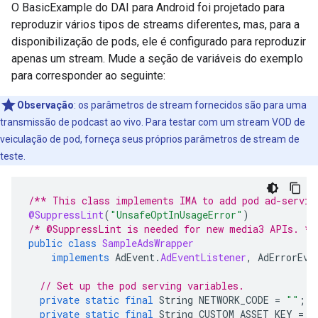
O BasicExample do DAI para Android foi projetado para
reproduzir vários tipos de streams diferentes, mas, para a
disponibilização de pods, ele é configurado para reproduzir
apenas um stream. Mude a seção de variáveis do exemplo
para corresponder ao seguinte:
Observação
:
os parâmetros de stream fornecidos são para uma
transmissão de podcast ao vivo. Para testar com um stream VOD de
veiculação de pod, forneça seus próprios parâmetros de stream de
teste.
/** This class implements IMA to add pod ad-servin
@SuppressLint
(
"UnsafeOptInUsageError"
)
/* @SuppressLint is needed for new media3 APIs. */
public
class
SampleAdsWrapper
implements
AdEvent
.
AdEventListener
,
AdErrorEve
// Set up the pod serving variables.
private
static
final
String
NETWORK_CODE
=
""
;
private
static
final
String
CUSTOM_ASSET_KEY
=
"