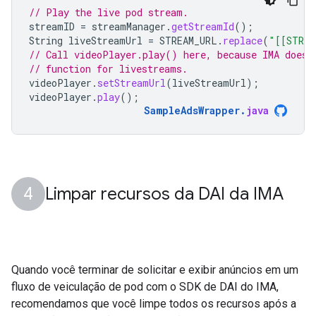
// Play the live pod stream.
streamID
=
streamManager
.
getStreamId
();
String
liveStreamUrl
=
STREAM_URL
.
replace
(
"[[STREA
// Call videoPlayer.play() here, because IMA doesn
// function for livestreams.
videoPlayer
.
setStreamUrl
(
liveStreamUrl
);
videoPlayer
.
play
();
SampleAdsWrapper
.
java
Limpar recursos da DAI da IMA
Quando você terminar de solicitar e exibir anúncios em um
fluxo de veiculação de pod com o SDK de DAI do IMA,
recomendamos que você limpe todos os recursos após a