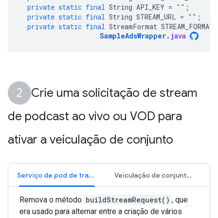
private
static
final
String
API_KEY
=
""
;
private
static
final
String
STREAM_URL
=
""
;
private
static
final
StreamFormat
STREAM_FORMAT
SampleAdsWrapper
.
java
Crie uma solicitação de stream
de podcast ao vivo ou VOD para
ativar a veiculação de conjunto
Serviço de pod de transmissão ao vivo
Veiculação de conjunto de transmissão VOD
Remova o método
buildStreamRequest()
, que
era usado para alternar entre a criação de vários