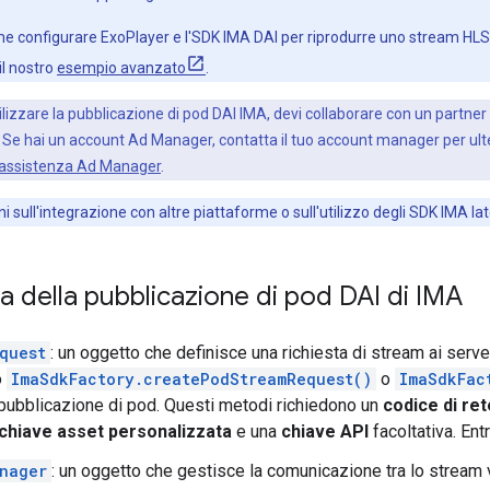
 configurare ExoPlayer e l'SDK IMA DAI per riprodurre uno stream HLS. P
il nostro
esempio avanzato
.
ilizzare la pubblicazione di pod DAI IMA, devi collaborare con un partner
. Se hai un account Ad Manager, contatta il tuo account manager per ulter
 assistenza Ad Manager
.
i sull'integrazione con altre piattaforme o sull'utilizzo degli SDK IMA lat
 della pubblicazione di pod DAI di IMA
quest
: un oggetto che definisce una richiesta di stream ai serv
o
ImaSdkFactory.createPodStreamRequest()
o
ImaSdkFac
a pubblicazione di pod. Questi metodi richiedono un
codice di ret
chiave asset personalizzata
e una
chiave API
facoltativa. Ent
nager
: un oggetto che gestisce la comunicazione tra lo strea