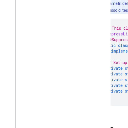
Nota:
i parametri del
parametri di flusso di tes
/** This cl
@SuppressLi
/* @Suppres
public
clas
impleme
// Set up
private
s
private
s
private
s
private
s
private
s