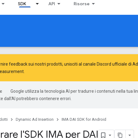
SDK
API
Risorse
nire feedback sui nostri prodotti, unisciti al canale Discord ufficiale di 
Measurement
.
Google utilizza la tecnologia AI per tradurre i contenuti nella tua li
e dall'AI potrebbero contenere errori.
dotti
Dynamic Ad Insertion
IMA DAI SDK for Android
rare l'SDK IMA per DAI