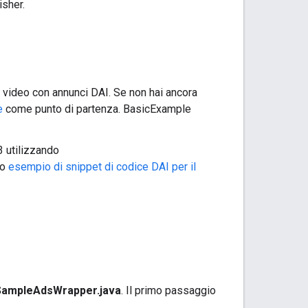
isher.
 video con annunci DAI. Se non hai ancora
e
come punto di partenza. BasicExample
3 utilizzando
to
esempio di snippet di codice DAI per il
SampleAdsWrapper.java
. Il primo passaggio