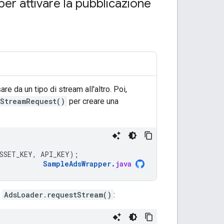
per attivare la pubblicazione
re da un tipo di stream all'altro. Poi,
StreamRequest()
per creare una
SSET_KEY
,
API_KEY
);
SampleAdsWrapper
.
java
o
AdsLoader.requestStream()
: