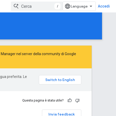
/
Accedi
Ad Manager nel server della
community di Google
ngua preferita. Le
Questa pagina è stata utile?
Invia feedback