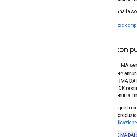
Seleziona la so
Controllare la privacy
SDK UMP
Servizio comp
Richiedere il consenso degli utenti
dell'UE
Attivare il trattamento dati limitato
Divulgazione di dati del Play Store
DAI con pu
Pubblicare annunci con limitazioni per
gli utenti
Gli SDK IMA semp
Modalità di pubblicazione degli
annunci
richiedere annun
gli SDK IMA DAI,
live. L'SDK rest
di contenuti all'i
Questa guida mo
per la riproduzi
di pubblicazione
Nota
:L'SDK IMA DAI 