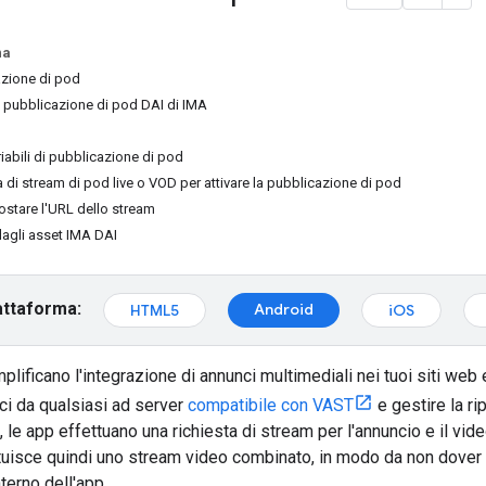
na
zione di pod
 pubblicazione di pod DAI di IMA
riabili di pubblicazione di pod
a di stream di pod live o VOD per attivare la pubblicazione di pod
ostare l'URL dello stream
dagli asset IMA DAI
attaforma:
Android
HTML5
iOS
lificano l'integrazione di annunci multimediali nei tuoi siti we
ci da qualsiasi ad server
compatibile con VAST
e gestire la ri
 le app effettuano una richiesta di stream per l'annuncio e il v
ituisce quindi uno stream video combinato, in modo da non dover ge
nterno dell'app.