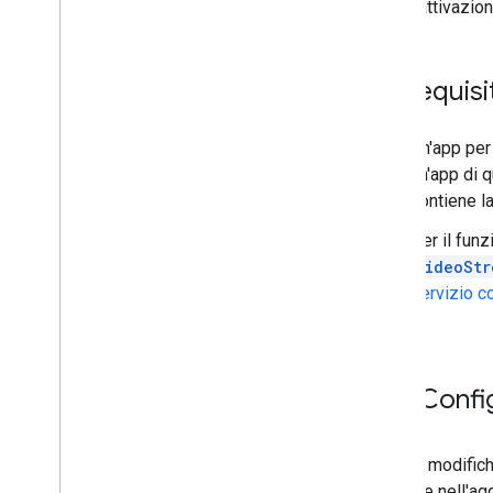
l'attivazio
Prerequisit
Un'app per
un'app di q
contiene la
Per il fun
VideoStr
servizio c
Config
Tutte le modific
consiste nell'agg