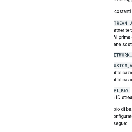
Ecco le costanti
STREAM_U
partner te
DAI prima 
viene sosti
NETWORK_
CUSTOM_A
pubblicazi
pubblicazio
API_KEY
:
un ID stre
L'esempio di bas
pod è configurat
quanto segue: