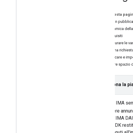
Salvare e caricare i preferiti degli
stream di annunci
Su questa pagi
Tornare a un'interruzione pubblicitaria
DAI con pubblica
saltata
Panoramica della
Prerequisiti
Integra
Configurare le va
Localizza l'interfaccia utente
dell'annuncio
Crea una richiest
Verificare la funzionalità
Modificare e imp
Visualizzazione attiva
Liberare spazio 
Attivare Open Measurement
Inizia a utilizzare gli indicatori sicuri
Migliorare le campagne
Seleziona la pi
pubblicitarie con i PPS
Supporta più tipi di metadati
Gli SDK IMA semp
Ottimizza
richiedere annun
Migliorare il tempo di caricamento di
gli SDK IMA DAI,
IMA
live. L'SDK rest
Esamina i requisiti della versione di
Android
di contenuti all'i