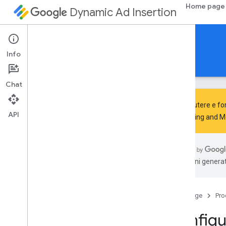
Home page
Dynamic Ad Insertion
SDK IMA DAI per Android
Info
Guide
Riferimento
Scarica
Chat
Per discutere e for
API
Advertising and 
Configurare l'SDK IMA per DAI
Scopri
traduzioni generat
Scopri l'architettura dell'SDK
Controllare il supporto e la
compatibilità dell'SDK
Home page
Pro
Sviluppo
Configu
Inizia a utilizzare Exo
Player IMA