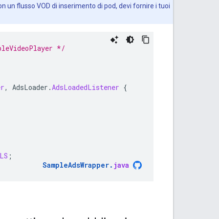
n un flusso VOD di inserimento di pod, devi fornire i tuoi
pleVideoPlayer */
er
,
AdsLoader
.
AdsLoadedListener
{
LS
;
SampleAdsWrapper
.
java