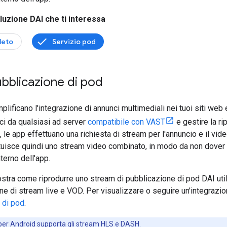
luzione DAI che ti interessa
leto
Servizio pod
bblicazione di pod
lificano l'integrazione di annunci multimediali nei tuoi siti we
ci da qualsiasi ad server
compatibile con VAST
e gestire la ri
 le app effettuano una richiesta di stream per l'annuncio e il v
ituisce quindi uno stream video combinato, in modo da non dover ge
nterno dell'app.
stra come riprodurre uno stream di pubblicazione di pod DAI uti
one di stream live e VOD. Per visualizzare o seguire un'integrazi
 di pod
.
per Android supporta gli stream HLS e DASH.