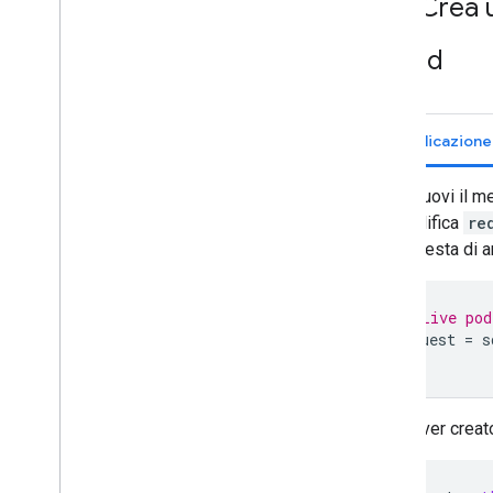
Crea u
di pod
Rimuovi il 
modifica
re
richiesta di 
// Live pod
request
=
s
Dopo aver creato 