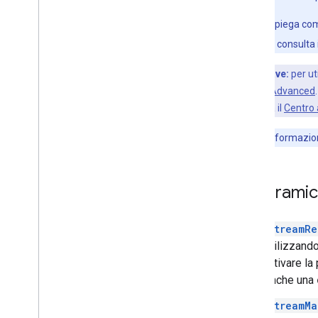
Questa guida spiega come
HLS che DASH, consulta 
Punto chiave:
per ut
Manager 360 Advanced
Manager, visita il
Centro
Nota
:per informazion
Panoramica
StreamRe
utilizzand
attivare l
anche una
StreamMa