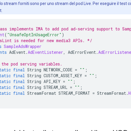
lo stream forniti sono per uno stream del pod Live. Per eseguire il test co
t.
ass implements IMA to add pod ad-serving support to Sam
nt
(
"UnsafeOptInUsageError"
)
sLint is needed for new media3 APIs. */
s
SampleAdsWrapper
nts
AdEvent
.
AdEventListener
,
AdErrorEvent
.
AdErrorListen
 the pod serving variables.
tatic
final
String
NETWORK_CODE
=
""
;
tatic
final
String
CUSTOM_ASSET_KEY
=
""
;
tatic
final
String
API_KEY
=
""
;
tatic
final
String
STREAM_URL
=
""
;
tatic
final
StreamFormat
STREAM_FORMAT
=
StreamFormat
.
H