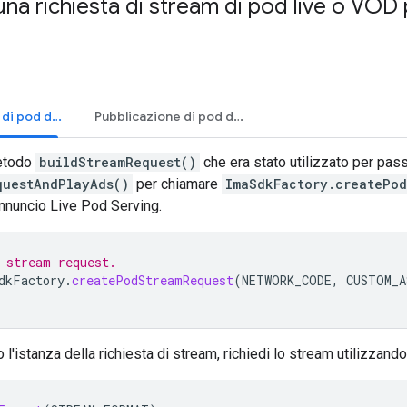
na richiesta di stream di pod live o VOD 
Pubblicazione di pod di live streaming
Pubblicazione di pod di stream VOD
metodo
buildStreamRequest()
che era stato utilizzato per passa
questAndPlayAds()
per chiamare
ImaSdkFactory.createPod
annuncio Live Pod Serving.
 stream request.
dkFactory
.
createPodStreamRequest
(
NETWORK_CODE
,
CUSTOM_A
l'istanza della richiesta di stream, richiedi lo stream utilizzand