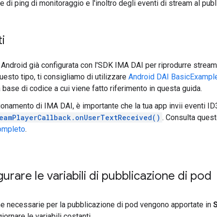
ne di ping di monitoraggio e l'inoltro degli eventi di stream al publ
i
 Android già configurata con l'SDK IMA DAI per riprodurre stream
uesto tipo, ti consigliamo di utilizzare
Android DAI BasicExampl
 base di codice a cui viene fatto riferimento in questa guida.
zionamento di IMA DAI, è importante che la tua app invii eventi ID
eamPlayerCallback.onUserTextReceived()
. Consulta ques
ompleto
.
urare le variabili di pubblicazione di pod
he necessarie per la pubblicazione di pod vengono apportate in
iornare le variabili costanti.