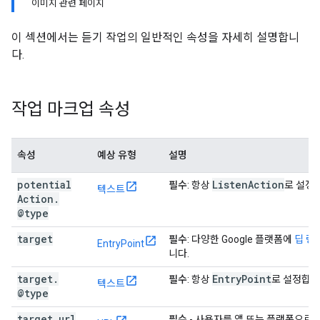
이미지 관련 페이지
이 섹션에서는 듣기 작업의 일반적인 속성을 자세히 설명합니
다.
작업 마크업 속성
속성
예상 유형
설명
potential
Listen
Action
필수
: 항상
로 설정
텍스트
Action
.
@type
target
필수
: 다양한 Google 플랫폼에
딥 링
EntryPoint
니다.
target
.
Entry
Point
필수
: 항상
로 설정합니
텍스트
@type
target
.
url
필수
- 사용자를 앱 또는 플랫폼으로