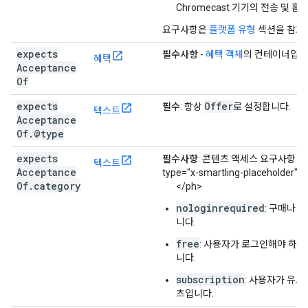
Chromecast 기기의 전송 및 홈
요구사항은
플랫폼 유형
섹션을 참고
expects
필수사항
-
혜택 객체
의 컨테이너입니
혜택
Acceptance
Of
expects
Offer
필수
: 항상
로 설정합니다.
텍스트
Acceptance
Of
.
@type
expects
필수사항
: 콘텐츠 액세스 요구사항 다
텍스트
Acceptance
type="x-smartling-placeholder">
Of
.
category
</ph>
nologinrequired
: 구매나 
니다.
free
: 사용자가 로그인해야 하며
니다.
subscription
: 사용자가 유
츠입니다.