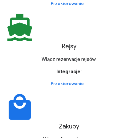
Przekierowanie
directions_boat
Rejsy
Włącz rezerwacje rejsów.
Integracje:
Przekierowanie
local_mall
Zakupy