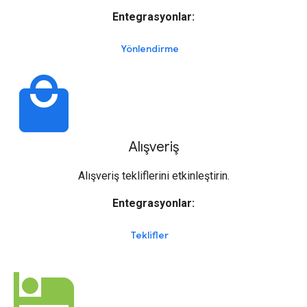
Entegrasyonlar:
Yönlendirme
local_mall
Alışveriş
Alışveriş tekliflerini etkinleştirin.
Entegrasyonlar:
Teklifler
hotel