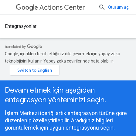
Actions Center
Oturum aç
Entegrasyonlar
Google, içerikleri tercih ettiğiniz dile çevirmek için yapay zeka
teknolojisini kullanır. Yapay zeka çevirilerinde hata olabilir.
Devam etmek için aşağıdan
entegrasyon yönteminizi seçin.
İşlem Merkezi içeriği artık entegrasyon türüne göre
düzenlenip özelleştirilebilir. Aradığınız bilgileri
görüntülemek için uygun entegrasyonu seçin.