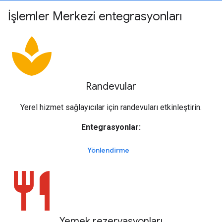
İşlemler Merkezi entegrasyonları
spa
Randevular
Yerel hizmet sağlayıcılar için randevuları etkinleştirin.
Entegrasyonlar:
Yönlendirme
restaurant
Yemek rezervasyonları