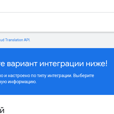
oud Translation API
.
е вариант интеграции ниже!
 и настроено по типу интеграции. Выберите
ную информацию.
ий