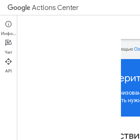
Actions Center
Интеграции
Информация
Эта страница переведена с помощью
Cl
Чат
API
Чтобы продолжить, выберит
Содержимое Центра действий теперь организовано
подходящую интеграцию, чтобы просмотреть нуж
Интеграция Центра действ