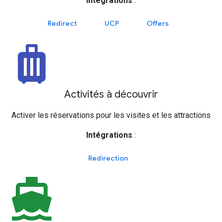
Intégrations
:
Redirect
UCP
Offers
luggage
Activités à découvrir
Activer les réservations pour les visites et les attractions
Intégrations
:
Redirection
directions_boat